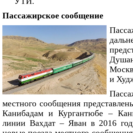
УТЙ.
Пассажирское сообщение
Пасс
даль
пред
Душан
Москв
и Худ
Пасс
местного сообщения представлен
Канибадам и Кургантюбе – Кан
линии Вахдат – Яван в 2016 год
новые поезда местного сообщени