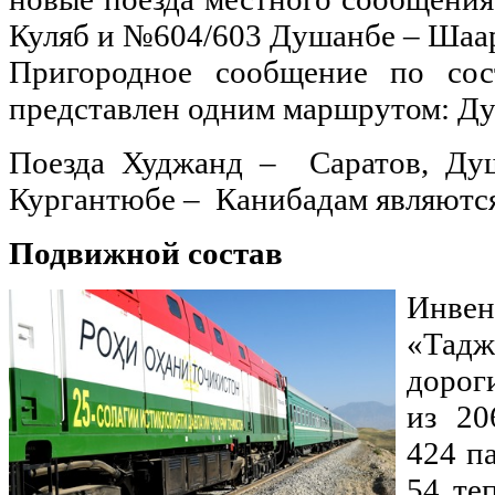
Куляб и №604/603 Душанбе – Шаар
Пригородное сообщение по со
представлен одним маршрутом: Ду
Поезда Худжанд – Саратов, Ду
Кургантюбе – Канибадам являютс
Подвижной состав
Инв
«Тад
дорог
из 20
424 п
54 те