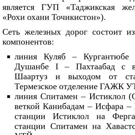
является ГУП «Таджикская же
«Рохи охани Точикистон»).
Сеть железных дорог состоит и
компонентов:
линия Куляб – Кургантюбе
Душанбе I – Пахтаабад с в
Шаартуз и выходом от ста
Термезское отделение ГАЖК
линия Спитамен – Истиклол (С
веткой Канибадам – Исфара –
станции Истиклол на Ферга
станции Спитамен на Хаваст