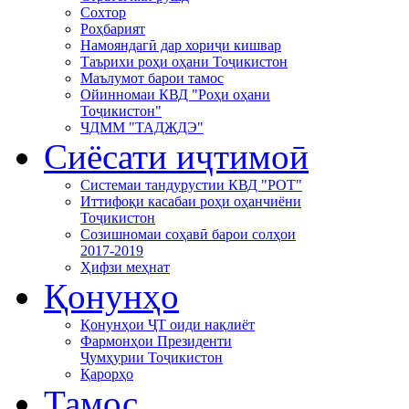
Сохтор
Роҳбарият
Намояндагӣ дар хориҷи кишвар
Таърихи роҳи оҳани Тоҷикистон
Маълумот барои тамос
Ойинномаи КВД "Роҳи оҳани
Тоҷикистон"
ЧДММ "ТАДЖДЭ"
Сиёсати иҷтимоӣ
Системаи тандурустии КВД "РОТ"
Иттифоқи касабаи роҳи оҳанчиёни
Тоҷикистон
Созишномаи соҳавӣ барои солҳои
2017-2019
Ҳифзи меҳнат
Қонунҳо
Қонунҳои ҶТ оиди нақлиёт
Фармонҳои Президенти
Ҷумҳурии Тоҷикистон
Қарорҳо
Тамос