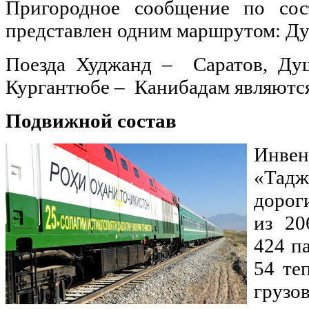
Пригородное сообщение по со
представлен одним маршрутом: Ду
Поезда Худжанд – Саратов, Ду
Кургантюбе – Канибадам являютс
Подвижной состав
Инв
«Тад
дорог
из 20
424 п
54 те
груз