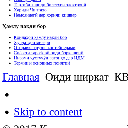
Тартиби хариди билетҳои электронӣ
Хариди Чиптаҳо
Намояндагӣ дар хориҷи кишвар
Ҳамлу нақли бор
Қоидаҳои ҳамлу нақли бор
Ҳуҷҷатҳои меъёрӣ
Отправка грузов контейнерами
Сиёсати тарофавӣ оиди боркашонӣ
Низоми ҷустуҷӯи вагонҳо дар ИДМ
Термины основных понятий
Главная
Оиди ширкат
КВ
Skip to content