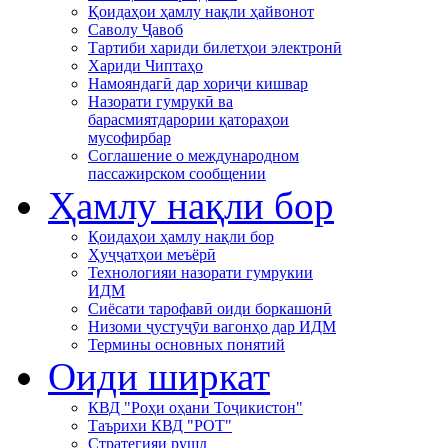
Қоидаҳои ҳамлу нақли ҳайвонот
Саволу Ҷавоб
Тартиби хариди билетҳои электронӣ
Хариди Чиптаҳо
Намояндагӣ дар хориҷи кишвар
Назорати гумрукӣ ва
барасмиятдарории қатораҳои
мусофирбар
Соглашение о международном
пассажирском сообщении
Ҳамлу нақли бор
Қоидаҳои ҳамлу нақли бор
Ҳуҷҷатҳои меъёрӣ
Технологияи назорати гумрукии
ИДМ
Сиёсати тарофавӣ оиди боркашонӣ
Низоми ҷустуҷӯи вагонҳо дар ИДМ
Термины основных понятий
Оиди ширкат
КВД "Роҳи оҳани Тоҷикистон"
Таърихи КВД "РОТ"
Стратегияи рушд