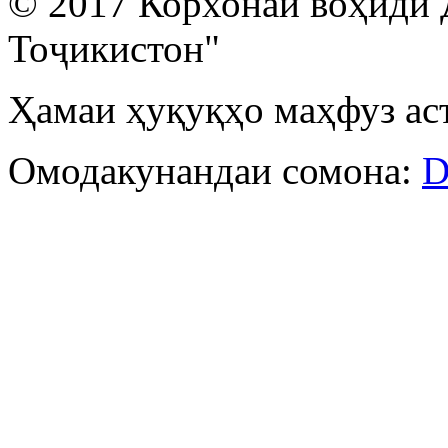
© 2017 Корхонаи воҳиди 
Тоҷикистон"
Ҳамаи ҳуқуқҳо маҳфуз ас
Омодакунандаи сомона:
D