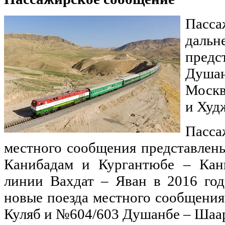
Пасс
даль
пред
Душан
Москв
и Худ
Пасс
местного сообщения представлен
Канибадам и Кургантюбе – Кан
линии Вахдат – Яван в 2016 год
новые поезда местного сообщени
Куляб и №604/603 Душанбе – Шаар