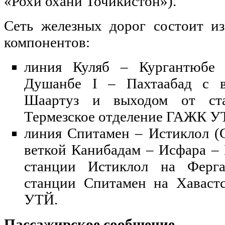
«Рохи охани Точикистон»).
Сеть железных дорог состоит и
компонентов:
линия Куляб – Кургантюбе
Душанбе I – Пахтаабад с в
Шаартуз и выходом от ста
Термезское отделение ГАЖК
линия Спитамен – Истиклол (С
веткой Канибадам – Исфара –
станции Истиклол на Ферга
станции Спитамен на Хаваст
УТЙ.
Пассажирское сообщение