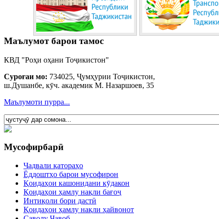
Маълумот барои тамос
КВД "Роҳи оҳани Тоҷикистон"
Суроғаи мо:
734025, Ҷумҳурии Тоҷикистон,
ш.Душанбе, кӯч. академик М. Назаршоев, 35
Маълумоти пурра...
Мусофирбарӣ
Ҷадвали қатораҳо
Ёддоштҳо барои мусофирон
Қоидаҳои кашонидани кӯдакон
Қоидаҳои ҳамлу нақли бағоҷ
Интиқоли бори дастӣ
Қоидаҳои ҳамлу нақли ҳайвонот
Саволу Ҷавоб