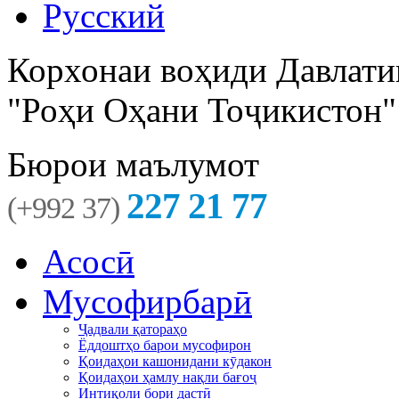
Русский
Корхонаи воҳиди Давлати
"Роҳи Оҳани Тоҷикистон"
Бюрои маълумот
227 21 77
(+992 37)
Асосӣ
Мусофирбарӣ
Ҷадвали қатораҳо
Ёддоштҳо барои мусофирон
Қоидаҳои кашонидани кӯдакон
Қоидаҳои ҳамлу нақли бағоҷ
Интиқоли бори дастӣ