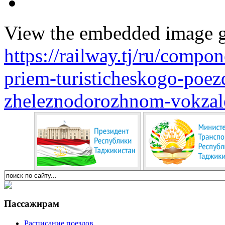
View the embedded image ga
https://railway.tj/ru/compo
priem-turisticheskogo-poez
zheleznodorozhnom-vokzal
Пассажирам
Расписание поездов