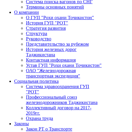
Система поиска вагонов по СНГ
Термины основных понятий
О компании
О ГУП "Рохи охани Точикистон"
История ГУП "РОТ"
Стратегия развития
Структура
Руководство
Представительство за рубежом
История железных дорог
Таджикистана
Контактная информация
Устав ГУП "Рохи охани Точикистон"
ОАО "Железнодорожная
транспортная экспедиция"
Социальная политика
Система здравоохранения ГУП
"РОТ"
Профессиональный союз
железнодорожников Таджикистана
Коллективный договор на 2017-
2019гг.
Охрана труда
Законы
Закон РТ о Транспорте