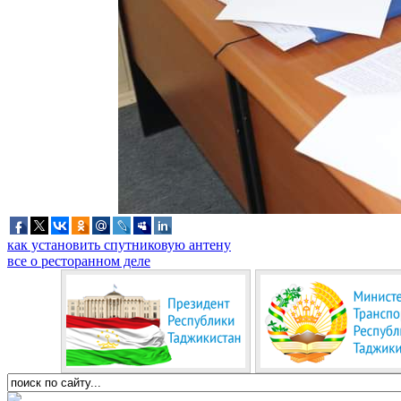
как установить спутниковую антену
все о ресторанном деле