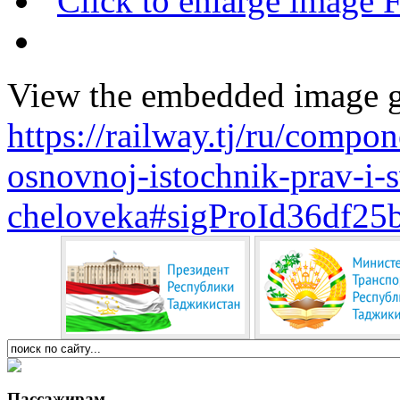
View the embedded image ga
https://railway.tj/ru/compo
osnovnoj-istochnik-prav-i-
cheloveka#sigProId36df25
Пассажирам