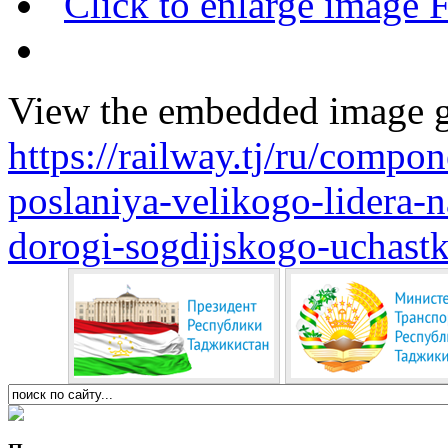
View the embedded image ga
https://railway.tj/ru/compo
poslaniya-velikogo-lidera-n
dorogi-sogdijskogo-uchas