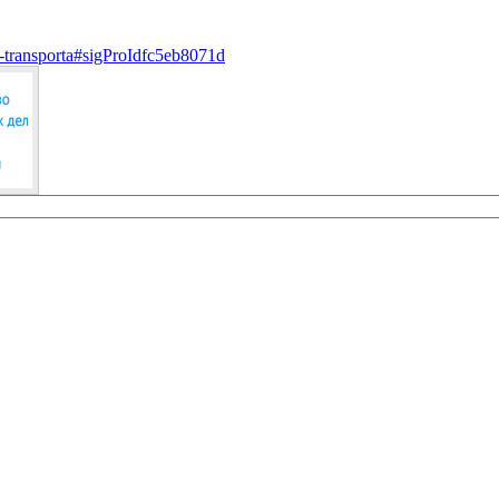
m-transporta#sigProIdfc5eb8071d