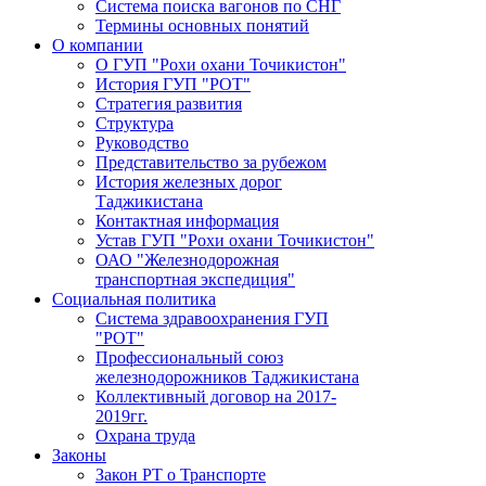
Система поиска вагонов по СНГ
Термины основных понятий
О компании
О ГУП "Рохи охани Точикистон"
История ГУП "РОТ"
Стратегия развития
Структура
Руководство
Представительство за рубежом
История железных дорог
Таджикистана
Контактная информация
Устав ГУП "Рохи охани Точикистон"
ОАО "Железнодорожная
транспортная экспедиция"
Социальная политика
Система здравоохранения ГУП
"РОТ"
Профессиональный союз
железнодорожников Таджикистана
Коллективный договор на 2017-
2019гг.
Охрана труда
Законы
Закон РТ о Транспорте