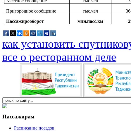
Местное сообщение
тыс.чел
3
Пригородное сообщение
тыс.чел
36
Пассажирооборот
млн.пасс.км
2
как установить спутников
все о ресторанном деле
Пассажирам
Расписание поездов