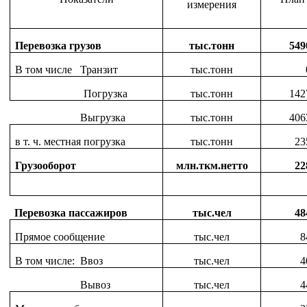
измерения
Перевозка грузов
тыс.тонн
549
В том числе Транзит
тыс.тонн
Погрузка
тыс.тонн
142
Выгрузка
тыс.тонн
406
в т. ч. местная погрузка
тыс.тонн
23
Грузооборот
млн.ткм.нетто
22
Перевозка пассажиров
тыс.чел
48
Прямое сообщение
тыс.чел
8
В том числе: Ввоз
тыс.чел
4
Вывоз
тыс.чел
4