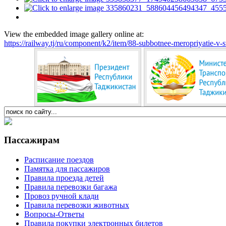
View the embedded image gallery online at:
https://railway.tj/ru/component/k2/item/88-subbotnee-meropriyatie-
Пассажирам
Расписание поездов
Памятка для пассажиров
Правила проезда детей
Правила перевозки багажа
Провоз ручной клади
Правила перевозки животных
Вопросы-Ответы
Правила покупки электронных билетов