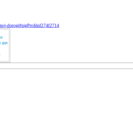
eznoj-dorogi#sigProIdaf274f2714