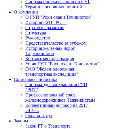
Система поиска вагонов по СНГ
Термины основных понятий
О компании
О ГУП "Рохи охани Точикистон"
История ГУП "РОТ"
Стратегия развития
Структура
Руководство
Представительство за рубежом
История железных дорог
Таджикистана
Контактная информация
Устав ГУП "Рохи охани Точикистон"
ОАО "Железнодорожная
транспортная экспедиция"
Социальная политика
Система здравоохранения ГУП
"РОТ"
Профессиональный союз
железнодорожников Таджикистана
Коллективный договор на 2017-
2019гг.
Охрана труда
Законы
Закон РТ о Транспорте