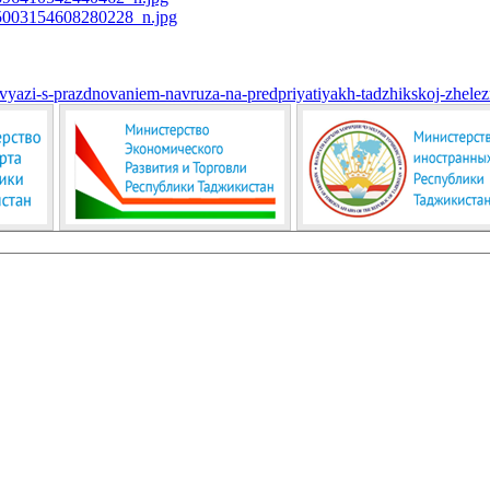
v-svyazi-s-prazdnovaniem-navruza-na-predpriyatiyakh-tadzhikskoj-zhel