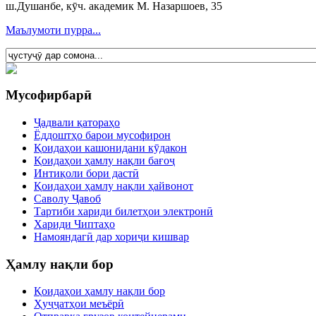
ш.Душанбе, кӯч. академик М. Назаршоев, 35
Маълумоти пурра...
Мусофирбарӣ
Ҷадвали қатораҳо
Ёддоштҳо барои мусофирон
Қоидаҳои кашонидани кӯдакон
Қоидаҳои ҳамлу нақли бағоҷ
Интиқоли бори дастӣ
Қоидаҳои ҳамлу нақли ҳайвонот
Саволу Ҷавоб
Тартиби хариди билетҳои электронӣ
Хариди Чиптаҳо
Намояндагӣ дар хориҷи кишвар
Ҳамлу нақли бор
Қоидаҳои ҳамлу нақли бор
Ҳуҷҷатҳои меъёрӣ