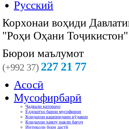
Русский
Корхонаи воҳиди Давлати
"Роҳи Оҳани Тоҷикистон"
Бюрои маълумот
227 21 77
(+992 37)
Асосӣ
Мусофирбарӣ
Ҷадвали қатораҳо
Ёддоштҳо барои мусофирон
Қоидаҳои кашонидани кӯдакон
Қоидаҳои ҳамлу нақли бағоҷ
Интиқоли бори дастӣ