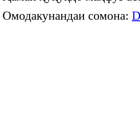
Омодакунандаи сомона:
D