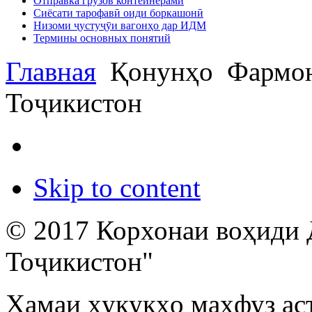
Отправка грузов контейнерами
Сиёсати тарофавӣ оиди боркашонӣ
Низоми ҷустуҷӯи вагонҳо дар ИДМ
Термины основных понятий
Главная
Қонунҳо
Фармон
Тоҷикистон
Skip to content
© 2017 Корхонаи воҳиди 
Тоҷикистон"
Ҳамаи ҳуқуқҳо маҳфуз ас