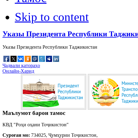
Skip to content
Указы Президента Республики Таджик
Указы Президента Республики Таджикистан
Ҷадвали қатораҳо
Онлайн-Харид
Маълумот барои тамос
КВД "Роҳи оҳани Тоҷикистон"
Суроғаи мо:
734025, Ҷумҳурии Тоҷикистон,