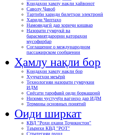
Қоидаҳои ҳамлу нақли ҳайвонот
Саволу Ҷавоб
Тартиби хариди билетҳои электронӣ
Хариди Чиптаҳо
Намояндагӣ дар хориҷи кишвар
Назорати гумрукӣ ва
барасмиятдарории қатораҳои
мусофирбар
Соглашение о международном
пассажирском сообщении
Ҳамлу нақли бор
Қоидаҳои ҳамлу нақли бор
Ҳуҷҷатҳои меъёрӣ
Технологияи назорати гумрукии
ИДМ
Сиёсати тарофавӣ оиди боркашонӣ
Низоми ҷустуҷӯи вагонҳо дар ИДМ
Термины основных понятий
Оиди ширкат
КВД "Роҳи оҳани Тоҷикистон"
Таърихи КВД "РОТ"
Стратегияи рушд