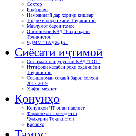
Сохтор
Роҳбарият
Намояндагӣ дар хориҷи кишвар
Таърихи роҳи оҳани Тоҷикистон
Маълумот барои тамос
Ойинномаи КВД "Роҳи оҳани
Тоҷикистон"
ЧДММ "ТАДЖДЭ"
Сиёсати иҷтимоӣ
Системаи тандурустии КВД "РОТ"
Иттифоқи касабаи роҳи оҳанчиёни
Тоҷикистон
Созишномаи соҳавӣ барои солҳои
2017-2019
Ҳифзи меҳнат
Қонунҳо
Қонунҳои ҶТ оиди нақлиёт
Фармонҳои Президенти
Ҷумҳурии Тоҷикистон
Қарорҳо
Тамос