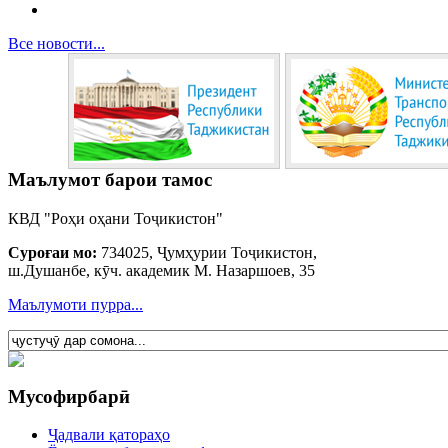
Все новости...
Маълумот барои тамос
КВД "Роҳи оҳани Тоҷикистон"
Суроғаи мо:
734025, Ҷумҳурии Тоҷикистон,
ш.Душанбе, кӯч. академик М. Назаршоев, 35
Маълумоти пурра...
Мусофирбарӣ
Ҷадвали қатораҳо