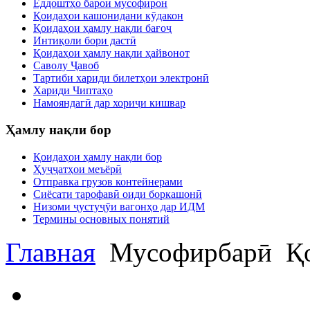
Ёддоштҳо барои мусофирон
Қоидаҳои кашонидани кӯдакон
Қоидаҳои ҳамлу нақли бағоҷ
Интиқоли бори дастӣ
Қоидаҳои ҳамлу нақли ҳайвонот
Саволу Ҷавоб
Тартиби хариди билетҳои электронӣ
Хариди Чиптаҳо
Намояндагӣ дар хориҷи кишвар
Ҳамлу нақли бор
Қоидаҳои ҳамлу нақли бор
Ҳуҷҷатҳои меъёрӣ
Отправка грузов контейнерами
Сиёсати тарофавӣ оиди боркашонӣ
Низоми ҷустуҷӯи вагонҳо дар ИДМ
Термины основных понятий
Главная
Мусофирбарӣ
Қо