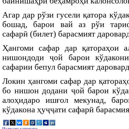
байнишаҳрӣ беҳамроҳи калонсолон
Агар дар рўзи гусели қатора кўда
бошад, барои вай аз рўи тари
сафарӣ (билет) барасмият даровар
Ҳангоми сафар дар қатораҳои а
нишондоди ҷой барои кўдакони
сафарии бепул барасмият даровард
Локин ҳангоми сафар дар қатораҳ
бо нишон додани ҷой барои кўдак
алоҳидаро ишғол мекунад, бар
кўдакона ҳуҷҷати сафарӣ барасмия
Ҷадвали қатораҳо