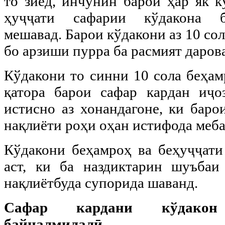
то зиёд, инчунин барои ҳар як к
ҳуҷҷати сафарии кўдакона б
мешавад. Барои кўдакони аз 10 со
бо арзиши пурра ба расмият даров
Кўдакони то синни 10 сола беҳам
қатора барои сафар кардан иҷо
истисно аз хонандагоне, ки баро
нақлиёти роҳи оҳан истифода меба
Кўдакони беҳамроҳ ва беҳуҷҷати
аст, ки ба наздиктарин шуъбаи
нақлиётбуда супорида шаванд.
Сафар кардани кўдакон
байналмилалӣ