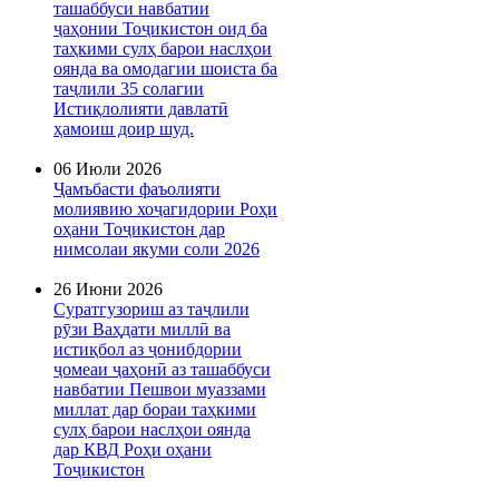
ташаббуси навбатии
ҷаҳонии Тоҷикистон оид ба
таҳкими сулҳ барои наслҳои
оянда ва омодагии шоиста ба
таҷлили 35 солагии
Истиқлолияти давлатӣ
ҳамоиш доир шуд.
06 Июли 2026
Ҷамъбасти фаъолияти
молиявию хоҷагидории Роҳи
оҳани Тоҷикистон дар
нимсолаи якуми соли 2026
26 Июни 2026
Суратгузориш аз таҷлили
рӯзи Ваҳдати миллӣ ва
истиқбол аз ҷонибдории
ҷомеаи ҷаҳонӣ аз ташаббуси
навбатии Пешвои муаззами
миллат дар бораи таҳкими
сулҳ барои наслҳои оянда
дар КВД Роҳи оҳани
Тоҷикистон