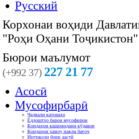
Русский
Корхонаи воҳиди Давлати
"Роҳи Оҳани Тоҷикистон"
Бюрои маълумот
227 21 77
(+992 37)
Асосӣ
Мусофирбарӣ
Ҷадвали қатораҳо
Ёддоштҳо барои мусофирон
Қоидаҳои кашонидани кӯдакон
Қоидаҳои ҳамлу нақли бағоҷ
Интиқоли бори дастӣ