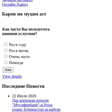
Онлайн-Харид
Барои мо муҳим аст
Как часто Вы пользуетесь
нашими услугами?
Раз в году
Раз в месяц
Очень часто
Никогда
View details
Последние Новости
22 Июли 2026
Дар корхонаи воҳиди
"Мусофирбарӣ"-и Роҳи
оҳани Тоҷикистон аз қабули