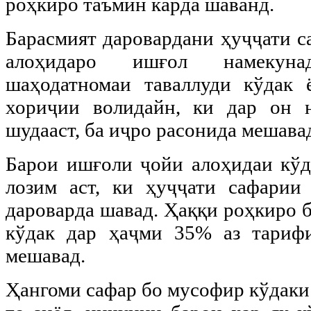
роҳкиро таъмин карда шаванд.
Барасмият даровардани ҳуҷҷати с
алоҳидаро ишғол намекун
шаҳодатномаи таваллуди кўдак
хориҷии волидайн, ки дар он 
шудааст, ба иҷро расонида мешава
Барои ишғоли ҷойи алоҳидаи кўд
лозим аст, ки ҳуҷҷати сафарии
дароварда шавад. Ҳаққи роҳкиро 
кўдак дар ҳаҷми 35% аз тариф
мешавад.
Ҳангоми сафар бо мусофир кўдаки 