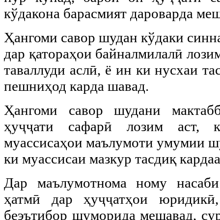
кўдакона барасмият дароварда меш
Ҳангоми савор шудан кўдаки синна
дар қатораҳои байналмилалӣ лозим
таваллуди аслӣ, ё ин ки нусхаи т
пешниҳод карда шавад.
Ҳангоми савор шудани мактаб
ҳуҷҷати сафарӣ лозим аст, 
муассисаҳои маълумоти умумии шу
ки муассисаи мазкур тасдиқ карда
Дар маълумотнома ному насаби
ҳатмӣ дар ҳуҷҷатҳои юридикӣ
беэътибор шуморида мешавад, сур