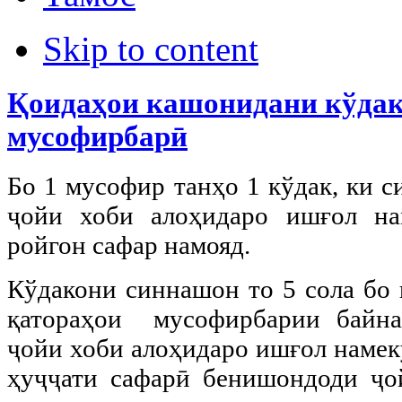
Skip to content
Қоидаҳои кашонидани кўдак
мусофирбарӣ
Бо 1 мусофир танҳо 1 кўдак, ки с
ҷойи хоби алоҳидаро ишғол на
ройгон сафар намояд.
Кўдакони синнашон то 5 сола бо 
қатораҳои мусофирбарии байна
ҷойи хоби алоҳидаро ишғол намеку
ҳуҷҷати сафарӣ бенишондоди ҷо