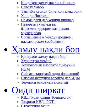
Қоидаҳои ҳамлу нақли ҳайвонот
Саволу Ҷавоб
Тартиби хариди билетҳои электронӣ
Хариди Чиптаҳо
Намояндагӣ дар хориҷи кишвар
Назорати гумрукӣ ва
барасмиятдарории қатораҳои
мусофирбар
Соглашение о международном
пассажирском сообщении
Ҳамлу нақли бор
Қоидаҳои ҳамлу нақли бор
Ҳуҷҷатҳои меъёрӣ
Технологияи назорати гумрукии
ИДМ
Сиёсати тарофавӣ оиди боркашонӣ
Низоми ҷустуҷӯи вагонҳо дар ИДМ
Термины основных понятий
Оиди ширкат
КВД "Роҳи оҳани Тоҷикистон"
Таърихи КВД "РОТ"
Стратегияи рушд