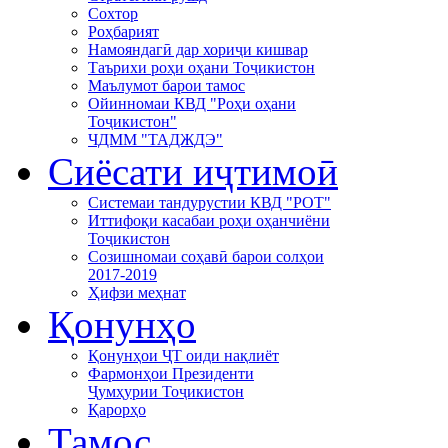
Сохтор
Роҳбарият
Намояндагӣ дар хориҷи кишвар
Таърихи роҳи оҳани Тоҷикистон
Маълумот барои тамос
Ойинномаи КВД "Роҳи оҳани
Тоҷикистон"
ЧДММ "ТАДЖДЭ"
Сиёсати иҷтимоӣ
Системаи тандурустии КВД "РОТ"
Иттифоқи касабаи роҳи оҳанчиёни
Тоҷикистон
Созишномаи соҳавӣ барои солҳои
2017-2019
Ҳифзи меҳнат
Қонунҳо
Қонунҳои ҶТ оиди нақлиёт
Фармонҳои Президенти
Ҷумҳурии Тоҷикистон
Қарорҳо
Тамос