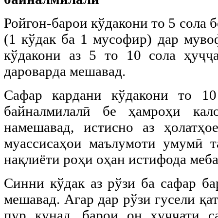
Ройгон-барои кўдакони то 5 сола 
(1 кўдак ба 1 мусофир) дар муво
кўдакони аз 5 то 10 сола ҳуҷҷ
дароварда мешавад.
Сафар кардани кўдакони то 10
байналмилалӣ бе ҳамроҳи кал
намешавад, истисно аз ҳолатҳо
муассисаҳои маълумоти умумӣ т
нақлиёти роҳи оҳан истифода меба
Синни кўдак аз рўзи ба сафар ба
мешавад. Агар дар рўзи гусели қа
пур кунад, барои он ҳуҷҷати с