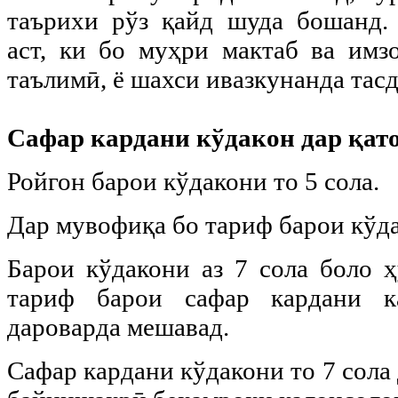
таърихи рўз қайд шуда бошанд.
аст, ки бо муҳри мактаб ва имз
таълимӣ, ё шахси ивазкунанда тас
Сафар кардани кўдакон дар қат
Ройгон барои кўдакони то 5 сола.
Дар мувофиқа бо тариф барои кўдак
Барои кўдакони аз 7 сола боло ҳ
тариф барои сафар кардани к
дароварда мешавад.
Сафар кардани кўдакони то 7 сола