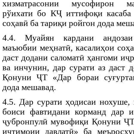
хизматрасонии мусофирон ма
рўихати бо КҶ иттифоқи касаба
соҳавӣ ба тариқи ройгон дода меш
4.4. Муайян кардани андоза
маъюбии меҳнатӣ, касалиҳои соҳа
даст додани саломатӣ ҳангоми иҷ
ва инчунин, дар сурати аз даст 
Қонуни ҶТ «Дар бораи суғурта
дода мешавад.
4.5. Дар сурати ҳодисаи нохуше,
боиси фавтидани корманд дар ис
ҷубронпулӣ мувофиқи Қонуни ҶТ
иҷтимоии давлатӣ» ба меъросху