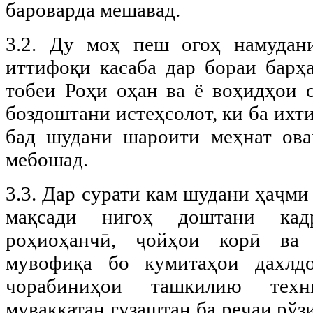
бароварда мешавад.
3.2. Ду моҳ пеш огоҳ намудан
иттифоқи касаба дар бораи барҳ
тобеи Роҳи оҳан ва ё воҳидҳои о
боздоштани истеҳсолот, ки ба ихт
бад шудани шароити меҳнат ова
мебошад.
3.3. Дар сурати кам шудани ҳаҷми
мақсади нигоҳ доштани кадр
роҳиоҳанчӣ, ҷойҳои корӣ ва
мувофиқа бо кумитаҳои дахлд
чорабиниҳои ташкилию тех
муваққатан гузаштан ба реҷаи рўз