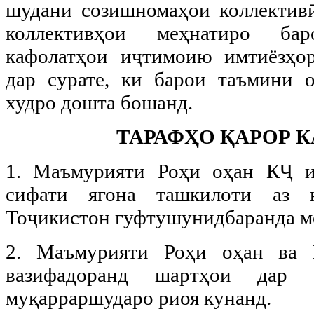
шудани созишномаҳои коллективӣ
коллективҳои меҳнатиро ба
кафолатҳои иҷтимоию имтиёзҳор
дар сурате, ки барои таъмини 
худро дошта бошанд.
ТАРАФҲО ҚАРОР К
1. Маъмурияти Роҳи оҳан КҶ и
сифати ягона ташкилоти аз 
Тоҷикистон гуфтушунидбаранда м
2. Маъмурияти Роҳи оҳан ва 
вазифадоранд шартҳои дар 
муқарраршударо риоя кунанд.