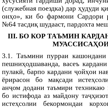
хусусияти гардишӣ дорад, инчун
(служебная поездка) дар ҳудуди қ
онҳо», ки бо фармони Сардори р
№64 тасдиқ шудааст, пардохта меш
III. БО КОР ТАЪМИН КАР
МУАССИСАҲОИ
3.1. Таъмини пурраи кашондани
пешниҳодшаванда, васеъ кардани
пулакӣ, барпо кардани ҷойҳои на
ёрирасон бо мақсади истеҳсол
анҷом додани таъмири техникаю м
бо истифода аз майдону таҷҳизот
истеҳсолии бекормондаи корх