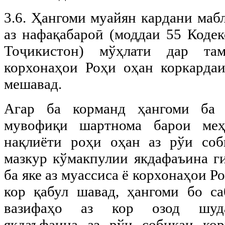
3.6. Ҳангоми муайян кардани маб
аз нафақабароӣ (моддаи 55 Коде
Тоҷикистон) мўҳлати дар та
корхонаҳои Роҳи оҳан коркарда
мешавад.
Агар ба корманд ҳангоми ба 
мувофиқи шартнома барои меҳ
нақлиёти роҳи оҳан аз рўи соб
мазкур кўмакпулии якдафаъина ги
ба яке аз муассиса ё корхонаҳои Ро
кор қабул шавад, ҳангоми бо с
вазифаҳо аз кор озод шуд
якдаъфаина аз рўи собиқаи ко