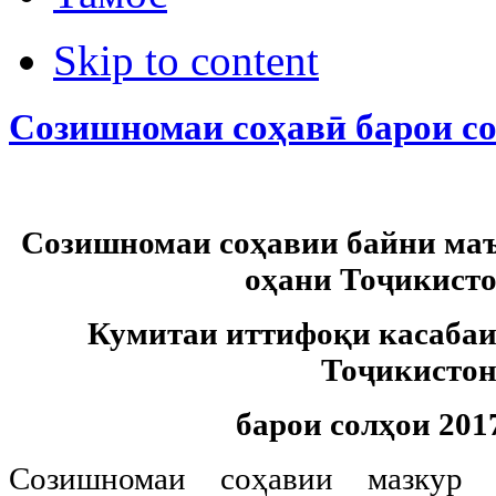
Skip to content
Созишномаи соҳавӣ барои со
Созишномаи соҳавии байни ма
оҳани Тоҷикисто
Кумитаи иттифоқи касабаи
Тоҷикисто
барои солҳои 201
Созишномаи соҳавии мазкур (