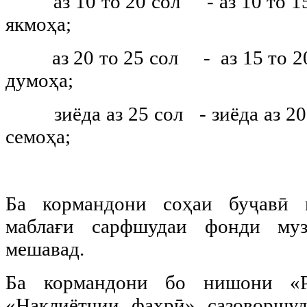
аз 10 то 20 сол - аз 10 то 15
якмоҳа;
аз 20 то 25 сол - аз 15 то 20
думоҳа;
зиёда аз 25 сол - зиёда аз 20
семоҳа;
Ба кормандони соҳаи буҷавӣ 
маблағи сарфшудаи фонди муз
мешавад.
Ба кормандони бо нишони «Р
«Нақлиётчии фахрӣ» сазоворшуд