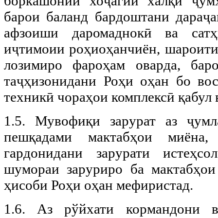
боркашонии хоҷагии халқи ҷум
барои баланд бардоштани дараҷа
афзоиши даромаднокӣ ва сат
иҷтимоии роҳиоҳанчиён, шароит
лозимиро фароҳам оварда, бар
таҷҳизонидани Роҳи оҳан бо во
техникӣ чораҳои комплексӣ қабул 
1.5. Мувофиқи зарурат аз ҷумл
пешқадами мактабҳои миёна,
гардонидани зарурати истеҳсо
шумораи заруриро ба мактабҳои
ҳисоби Роҳи оҳан мефиристад.
1.6. Аз рўйхати кормандони в