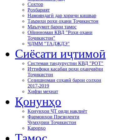
Сохтор
Роҳбарият
Намояндагӣ дар хориҷи кишвар
Таърихи роҳи оҳани Тоҷикистон
Маълумот барои тамос
Ойинномаи КВД "Роҳи оҳани
Тоҷикистон"
ЧДММ "ТАДЖДЭ"
Сиёсати иҷтимоӣ
Системаи тандурустии КВД "РОТ"
Иттифоқи касабаи роҳи оҳанчиёни
Тоҷикистон
Созишномаи соҳавӣ барои солҳои
2017-2019
Ҳифзи меҳнат
Қонунҳо
Қонунҳои ҶТ оиди нақлиёт
Фармонҳои Президенти
Ҷумҳурии Тоҷикистон
Қарорҳо
Тамос