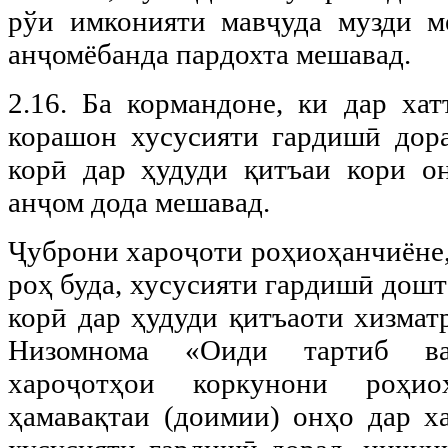
рўи имконияти мавҷуда музди м
анҷомёбанда пардохта мешавад.
2.16. Ба кормандоне, ки дар хат
корашон хусусияти гардишӣ дор
корӣ дар ҳудуди қитъаи кори о
анҷом дода мешавад.
Ҷуброни хароҷоти роҳиоҳанчиёне,
роҳ буда, хусусияти гардишӣ дошт
корӣ дар ҳудуди қитъаоти хизма
Низомнома «Оиди тартиб в
хароҷотҳои коркунони роҳио
ҳамавақтаи (доимии) онҳо дар ха