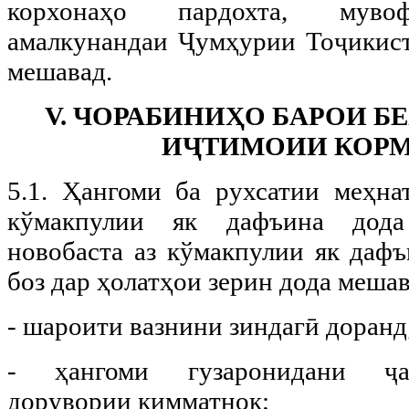
корхонаҳо пардохта, муво
амалкунандаи Ҷумҳурии Тоҷикист
мешавад.
V. ЧОРАБИНИҲО БАРОИ Б
ИҶТИМОИИ КОР
5.1. Ҳангоми ба рухсатии меҳна
кўмакпулии як дафъина дода
новобаста аз кўмакпулии як дафъ
боз дар ҳолатҳои зерин дода мешав
- шароити вазнини зиндагӣ доранд
- ҳангоми гузаронидани ҷа
дорувории қимматнок;