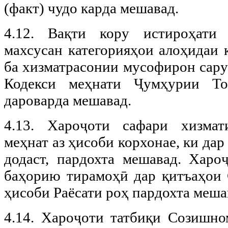
(факт) чудо карда мешавад.
4.12. Вақти кору истироҳати
махсусан категорияҳои алоҳидаи 
ба хизматрасонии мусофирон сару
Кодекси меҳнати Ҷумҳурии То
дароварда мешавад.
4.13. Хароҷоти сафари хизма
меҳнат аз ҳисоби корхонае, ки да
додаст, пардохта мешавад. Хароҷ
баҳорию тирамоҳӣ дар қитъаҳои 
ҳисоби Раёсати роҳ пардохта меша
4.14. Хароҷоти татбиқи Созишно