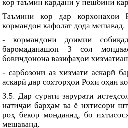
кор таъмин кардани ў пешбинӣ ка
Таъмини кор дар корхонаҳои 
кормандон кафолат дода мешавад.
- кормандони доимии собиқа
баромаданашон 3 сол мондаа
бовиҷдонона вазифаҳои хизматиаш
- сарбозони аз хизмати аскарӣ ба
аскарӣ дар сохторҳои Роҳи оҳан к
3.5. Дар сурати зарурати истеҳсо
натиҷаи барҳам ва ё ихтисори шт
роҳ бекор мондаанд, бо ихтисос
мешаванд.