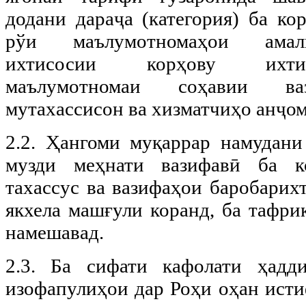
додани дараҷа (категория) ба ко
рўи маълумотномаҳои амал
ихтисосии корҳову ихтис
маълумотномаи соҳавии ва
мутахассисон ва хизматчиҳо анҷом
2.2. Ҳангоми муқаррар намудани
музди меҳнати вазифавӣ ба к
тахассус ва вазифаҳои баробарих
якхела машғули коранд, ба тафри
намешавад.
2.3. Ба сифати кафолати ҳадд
изофапулиҳои дар Роҳи оҳан исти