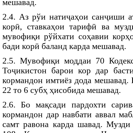
мешавад.
2.4. Аз рўи натиҷаҳои санҷиши а
корӣ, ставкаҳои тарифӣ ва муз
мувофиқи рўйхати соҳавии корҳ
бади корӣ баланд карда мешавад.
2.5. Мувофиқи моддаи 70 Кодек
Тоҷикистон барои кор дар баст
кормандон имтиёз дода мешавад. 
22 то 6 субҳ ҳисобида мешавад.
2.6. Бо мақсади пардохти сари
кормандон дар навбати аввал маб
самт равона карда шавад. Музди