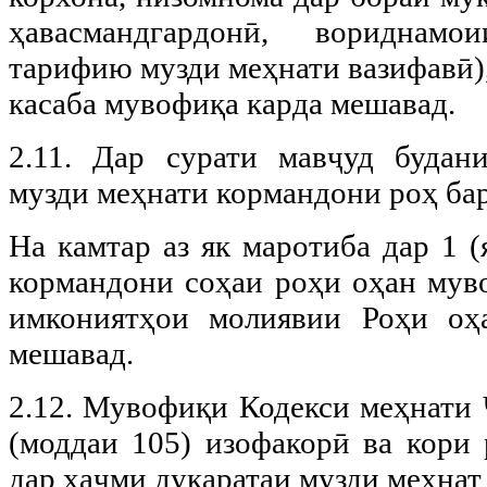
ҳавасмандгардонӣ, вориднам
тарифию музди меҳнати вазифавӣ)
касаба мувофиқа карда мешавад.
2.11. Дар сурати мавҷуд будан
музди меҳнати кормандони роҳ ба
На камтар аз як маротиба дар 1 (
кормандони соҳаи роҳи оҳан мув
имкониятҳои молиявии Роҳи оҳа
мешавад.
2.12. Мувофиқи Кодекси меҳнати
(моддаи 105) изофакорӣ ва кори 
дар ҳаҷми дукаратаи музди меҳнат