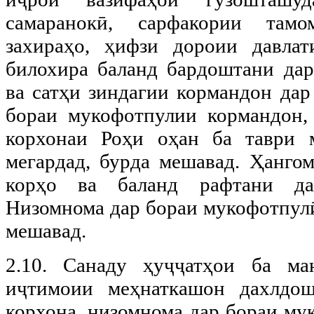
самаранокӣ, сарфакории там
захираҳо, ҳифзи дороии давлат
билохира баланд бардоштани да
ва сатҳи зиндагии кормандон дар
бораи мукофотпулии кормандон,
корхонаи Роҳи оҳан ба таври м
мегардад, бурда мешавад. Ҳанго
корҳо ва баланд рафтани да
Низомнома дар бораи мукофотпулӣ
мешавад.
2.10. Санаду ҳуҷҷатҳои ба ма
иҷтимоии меҳнаткашон дахлдош
корхона, низомнома дар бораи му