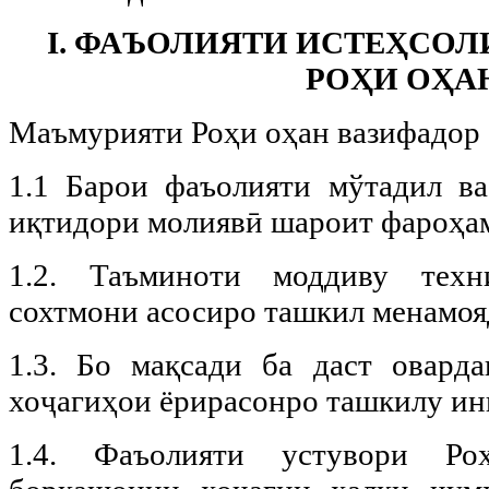
I. ФАЪОЛИЯТИ ИСТЕҲСО
РОҲИ ОҲА
Маъмурияти Роҳи оҳан вазифадор 
1.1 Барои фаъолияти мўтадил в
иқтидори молиявӣ шароит фароҳам
1.2. Таъминоти моддиву техн
сохтмони асосиро ташкил менамоя
1.3. Бо мақсади ба даст овард
хоҷагиҳои ёрирасонро ташкилу и
1.4. Фаъолияти устувори Ро