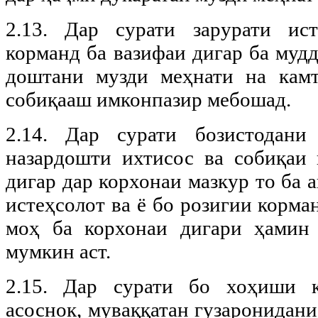
2.13. Дар сурати зарурати ист
корманд ба вазифаи дигар ба мудд
доштани музди меҳнати на камт
собиқааш имконпазир мебошад.
2.14. Дар сурати бозистодани
назардошти ихтисос ва собиқаи
дигар дар корхонаи мазкур то ба 
истеҳсолот ва ё бо розигии корма
моҳ ба корхонаи дигари ҳамин 
мумкин аст.
2.15. Дар сурати бо хоҳиши 
асоснок, муваққатан гузаронидани