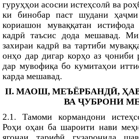
гуруҳҳои асосии истеҳсолӣ ва роҳ
ки бинобар паст шудани ҳаҷм
кориашон муваққатан истифода 
кадрӣ таъсис дода мешавад. Ми
захираи кадрӣ ва тартиби муваққ
онҳо дар дигар корҳо аз ҷониби 
дар мувофиқа бо кумитаҳои итти
карда мешавад.
II. МАОШ, МЕЪЁРБАНДӢ, Ҳ
ВА ҶУБРОНИ М
2.1. Тамоми кормандони истеҳс
Роҳи оҳан ба шароити нави меҳн
ягонаи тарифӣ гузаронида ша