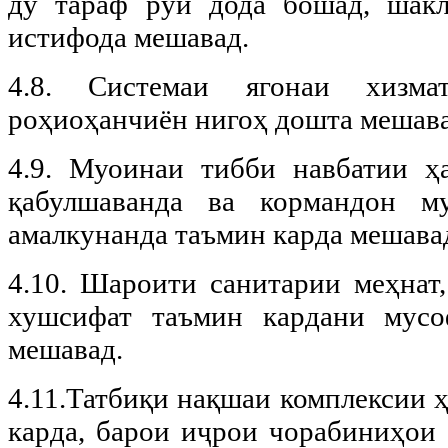
ду тараф рўй дода бошад, шакл
истифода мешавад.
4.8. Системаи ягонаи хизма
роҳиоҳанчиён нигоҳ дошта мешава
4.9. Муоинаи тибби навбатии ҳ
қабулшаванда ва кормандон м
амалкунанда таъмин карда мешава
4.10. Шароити санитарии меҳнат,
хушсифат таъмин кардани мусо
мешавад.
4.11.Татбиқи нақшаи комплексии 
карда, барои иҷрои чорабиниҳои 