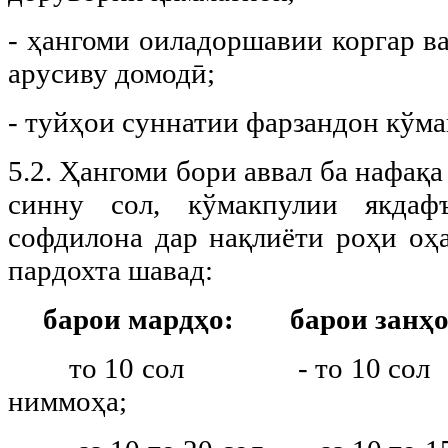
- ҳангоми оиладоршавии коргар в
арусиву домодӣ;
- туйҳои суннатии фарзандон кўма
5.2. Ҳангоми бори аввал ба нафақа 
синну сол, кўмакпулии якдаф
софдилона дар нақлиёти роҳи оҳа
пардохта шавад:
барои мардҳо: барои занҳо
то 10 сол - то 10 сол 
ниммоҳа;