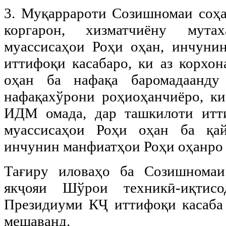
3. Муқаррароти Созишномаи соҳ
коргарон, хизматчиёну мутах
муассисаҳои Роҳи оҳан, инчуни
иттифоқи касабаро, ки аз корхон
оҳан ба нафақа баромадаанду
нафақахўрони роҳиоҳанчиёро, ки
ИДМ омада, дар ташкилоти итти
муассисаҳои Роҳи оҳан ба қа
инчунин манфиатҳои Роҳи оҳанро 
Тағиру иловаҳо ба Созишномаи
якҷояи Шўрои техникӣ-иқтис
Президиуми КҶ иттифоқи касаба 
мешаванд.