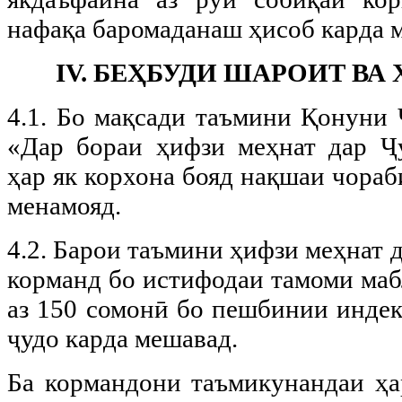
нафақа баромаданаш ҳисоб карда 
IV. БЕҲБУДИ ШАРОИТ ВА
4.1. Бо мақсади таъмини Қонуни
«Дар бораи ҳифзи меҳнат дар Ҷ
ҳар як корхона бояд нақшаи чораб
менамояд.
4.2. Барои таъмини ҳифзи меҳнат д
корманд бо истифодаи тамоми маб
аз 150 сомонӣ бо пешбинии индек
ҷудо карда мешавад.
Ба кормандони таъмикунандаи ҳар