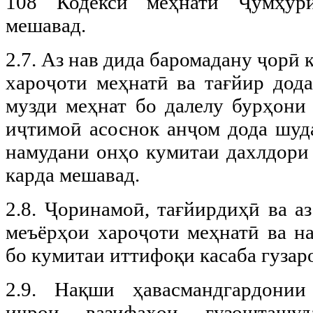
108 Кодекси меҳнати Ҷумҳур
мешавад.
2.7. Аз нав дида баромадану ҷорӣ
хароҷоти меҳнатӣ ва тағйир дод
музди меҳнат бо далелу бурҳони 
иҷтимоӣ асоснок анҷом дода шуда
намудани онҳо кумитаи дахлдори 
карда мешавад.
2.8. Ҷоринамоӣ, тағйирдиҳӣ ва а
меъёрҳои хароҷоти меҳнатӣ ва н
бо кумитаи иттифоқи касаба гузар
2.9. Нақши ҳавасмандгардони
иҷрои вазифаҳои гузошташуд