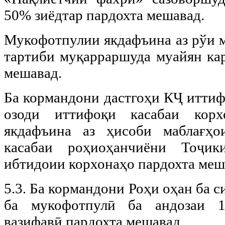
50% зиёдтар пардохта мешавад.
Мукофотпулии якдафъина аз рўи м
тартиби муқарраршуда муайян кар
мешавад.
Ба кормандони дастгоҳи КҶ иттиф
озоди иттифоқи касабаи корх
якдафъина аз ҳисоби маблағҳ
касабаи роҳиоҳанчиёни Тоҷик
ибтидоии корхонаҳо пардохта меш
5.3. Ба кормандони Роҳи оҳан ба с
ба мукофотпулӣ ба андозаи 
вазифавӣ пардохта мешавад.