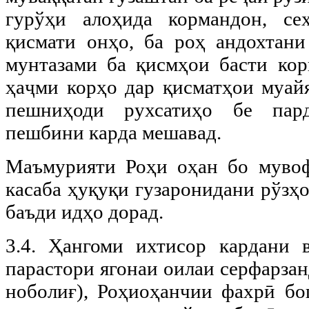
гурўҳи алоҳида кормандон, се
қисмати онҳо, ба роҳ андохтани
мунтазами ба қисмҳои басти кор
ҳаҷми корҳо дар қисматҳои муайя
пешниҳоди рухсатиҳо бе пар
пешбини карда мешавад.
Маъмурияти Роҳи оҳан бо муво
касаба ҳуқуқи гузаронидани рўзҳ
баъди идҳо дорад.
3.4. Ҳангоми ихтисор кардани 
парастори ягонаи оилаи серфарзан
ноболиғ), Роҳиоҳанчии фахрӣ бо