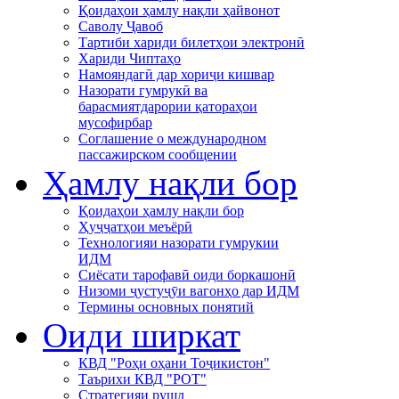
Қоидаҳои ҳамлу нақли ҳайвонот
Саволу Ҷавоб
Тартиби хариди билетҳои электронӣ
Хариди Чиптаҳо
Намояндагӣ дар хориҷи кишвар
Назорати гумрукӣ ва
барасмиятдарории қатораҳои
мусофирбар
Соглашение о международном
пассажирском сообщении
Ҳамлу нақли бор
Қоидаҳои ҳамлу нақли бор
Ҳуҷҷатҳои меъёрӣ
Технологияи назорати гумрукии
ИДМ
Сиёсати тарофавӣ оиди боркашонӣ
Низоми ҷустуҷӯи вагонҳо дар ИДМ
Термины основных понятий
Оиди ширкат
КВД "Роҳи оҳани Тоҷикистон"
Таърихи КВД "РОТ"
Стратегияи рушд