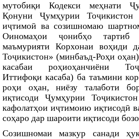
мутобиқи Кодекси меҳнати Ҷу
Қонуни Ҷумҳурии Тоҷикистон
иҷтимоӣ ва созишномаю шартном
Оиномаҳои ҷонибҳо тартиб
маъмурияти Корхонаи воҳиди д
Тоҷикистон» (минбаъд-Роҳи оҳан)
касабаи роҳиоҳанчиёни Тоҷ
Иттифоқи касаба) ба таъмини кор
роҳи оҳан, ниёзу талаботи б
иқтисоди Ҷумҳурии Тоҷикистон
кафолатҳои иҷтимоию иқтисодӣ в
соҳаро дар шароити иқтисоди бозо
Созишномаи мазкур санади ҳу