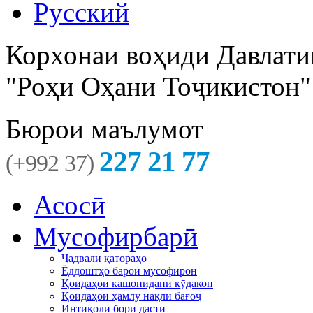
Русский
Корхонаи воҳиди Давлати
"Роҳи Оҳани Тоҷикистон"
Бюрои маълумот
227 21 77
(+992 37)
Асосӣ
Мусофирбарӣ
Ҷадвали қатораҳо
Ёддоштҳо барои мусофирон
Қоидаҳои кашонидани кӯдакон
Қоидаҳои ҳамлу нақли бағоҷ
Интиқоли бори дастӣ