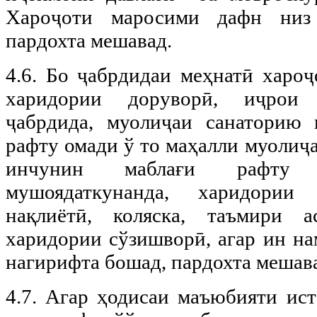
Хароҷоти маросими дафн низ
пардохта мешавад.
4.6. Бо ҷабрдидаи меҳнатӣ хароҷ
харидории доруворӣ, иҷрои 
ҷабрдида, муолиҷаи санаторию 
рафту омади ў то маҳалли муолиҷа
инчунин маблағи рафту 
мушоядаткунанда, харидории
нақлиётӣ, коляска, таъмири 
харидории сўзишворӣ, агар ин на
нагирифта бошад, пардохта мешав
4.7. Агар ҳодисаи маъюбияти ист