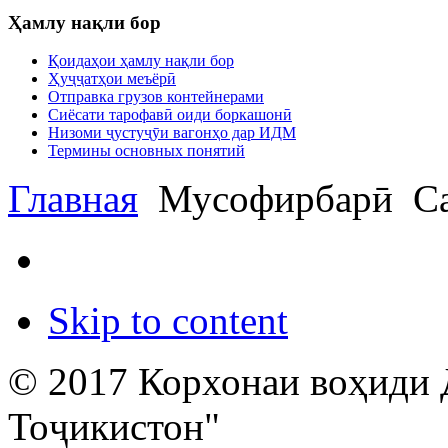
Ҳамлу нақли бор
Қоидаҳои ҳамлу нақли бор
Ҳуҷҷатҳои меъёрӣ
Отправка грузов контейнерами
Сиёсати тарофавӣ оиди боркашонӣ
Низоми ҷустуҷӯи вагонҳо дар ИДМ
Термины основных понятий
Главная
Мусофирбарӣ
Са
Skip to content
© 2017 Корхонаи воҳиди 
Тоҷикистон"