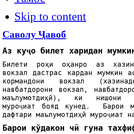
Skip to content
Саволу Ҷавоб
Аз куҷо билет харидан мумки
Билети роҳи оҳанро аз хазин
вокзал дастрас кардан мумкин а
кормандони вокзал (хазинад
навбатдорони вокзал, навбатдор
маълумотдиҳӣ), ки нишони с
муроҷиат бояд кунед. Барои м
дафтари маълумотдиҳӣ муроҷиат н
Барои кўдакон чӣ гуна тахфи