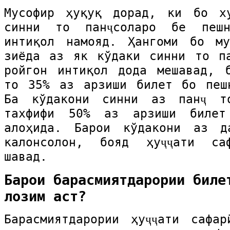
Мусофир ҳуқуқ дорад, ки бо х
синни то панҷсоларо бе пешн
интиқол намояд. Ҳангоми бо му
зиёда аз як кўдаки синни то п
ройгон интиқол дода мешавад, 
то 35% аз арзиши билет бо пеш
Ба кўдакони синни аз панҷ т
тахфифи 50% аз арзиши билет
алоҳида. Барои кўдакони аз д
калонсолон, бояд ҳуҷҷати са
шавад.
Барои барасмиятдарории биле
лозим аст?
Барасмиятдарории ҳуҷҷати сафа