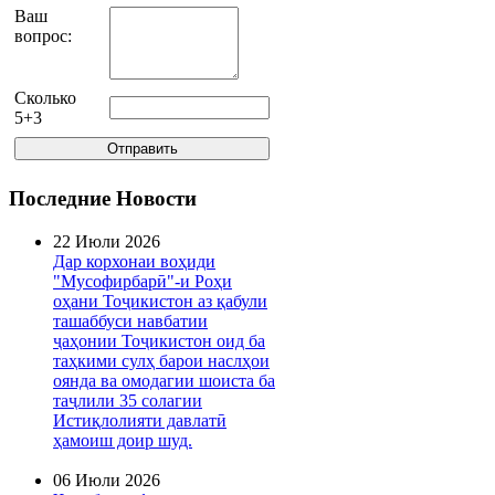
Ваш
вопрос:
Сколько
5+3
Последние Новости
22 Июли 2026
Дар корхонаи воҳиди
"Мусофирбарӣ"-и Роҳи
оҳани Тоҷикистон аз қабули
ташаббуси навбатии
ҷаҳонии Тоҷикистон оид ба
таҳкими сулҳ барои наслҳои
оянда ва омодагии шоиста ба
таҷлили 35 солагии
Истиқлолияти давлатӣ
ҳамоиш доир шуд.
06 Июли 2026