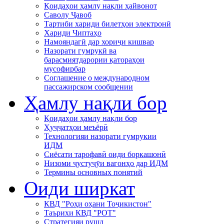
Қоидаҳои ҳамлу нақли ҳайвонот
Саволу Ҷавоб
Тартиби хариди билетҳои электронӣ
Хариди Чиптаҳо
Намояндагӣ дар хориҷи кишвар
Назорати гумрукӣ ва
барасмиятдарории қатораҳои
мусофирбар
Соглашение о международном
пассажирском сообщении
Ҳамлу нақли бор
Қоидаҳои ҳамлу нақли бор
Ҳуҷҷатҳои меъёрӣ
Технологияи назорати гумрукии
ИДМ
Сиёсати тарофавӣ оиди боркашонӣ
Низоми ҷустуҷӯи вагонҳо дар ИДМ
Термины основных понятий
Оиди ширкат
КВД "Роҳи оҳани Тоҷикистон"
Таърихи КВД "РОТ"
Стратегияи рушд