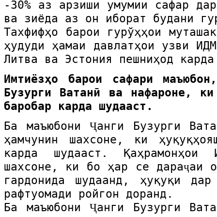
-30% аз арзиши умумии сафар дар
ва зиёда аз он иборат будани гу
Тахфифҳо барои гурўҳҳои муташак
ҳудуди ҳамаи давлатҳои узви ИДМ
Литва ва Эстония пешниҳод карда
Имтиёзҳо барои сафари маъюбон
Бузурги Ватанӣ ва нафароне, ки
баробар карда шудааст.
Ба маъюбони Ҷанги Бузурги Ват
ҳамчунин шахсоне, ки ҳуқуқҳоя
карда шудааст. Қаҳрамонҳои 
шахсоне, ки бо ҳар се дараҷаи о
гардонида шудаанд, ҳуқуқи дар
рафтуомади ройгон доранд.
Ба маъюбони Ҷанги Бузурги Ват