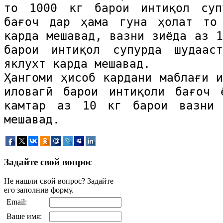
то 1000 кг барои интиқол суп
бағоч дар ҳама гуна ҳолат то
карда мешавад, вазни зиёда аз 1
барои интиқол супурда шудаа
яклухт карда мешавад.
Ҳангоми ҳисоб кардани маблағи и
иловагӣ барои интиқоли бағоч 
камтар аз 10 кг барои вазни
мешавад.
Задайте свой вопрос
Не нашли свой вопрос? Задайте
его заполнив форму.
Email:
Ваше имя: