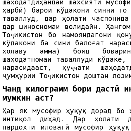
шаҳодатдиҳандаи шахсияти мусофи
ҳарбӣ) барои кўдакони синни то 
таваллуд, дар ҳолати часпонида
дар шиносномаи волидайн. Ҳангом
Тоҷикистон бо намояндагони қон
кўдакони ба сини балоғат нарас
холаву амма) бояд бовар
шаҳодатномаи таваллуди кўдаке, 
нарасидааст, ҳуҷҷати шаҳодат
Ҷумҳурии Тоҷикистон доштан лози
Чанд килограмм бори дастӣ и
мумкин аст?
Ҳар як мусофир ҳуқуқ дорад бо 
интиқол диҳад. Дар ҳолати д
пардохти иловагӣ мусофир ҳуқу