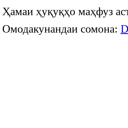
Ҳамаи ҳуқуқҳо маҳфуз ас
Омодакунандаи сомона:
D