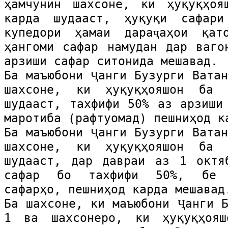
ҳамчунин шахсоне, ки ҳуқуқҳоя
карда шудааст, ҳуқуқи сафар
купедори ҳамаи дараҷаҳои қат
ҳангоми сафар намудан дар ваго
арзиши сафар ситонида мешавад.
Ба маъюбони Ҷанги Бузурги Ватан
шахсоне, ки ҳуқуқҳояшон ба 
шудааст, тахфифи 50% аз арзиши
маротиба (рафтуомад) пешниҳод к
Ба маъюбони Ҷанги Бузурги Ватан
шахсоне, ки ҳуқуқҳояшон ба 
шудааст, дар давраи аз 1 октя
сафар бо тахфифи 50%, бе м
сафарҳо, пешниҳод карда мешавад
Ба шахсоне, ки маъюбони Ҷанги Б
1 ва шахсонеро, ки ҳуқуқҳоя