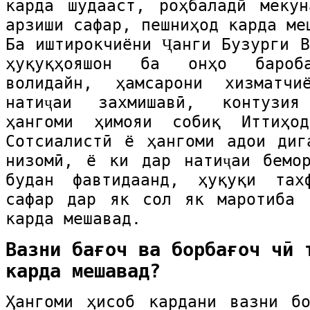
карда шудааст, роҳбаладӣ меку
арзиши сафар, пешниҳод карда ме
Ба иштирокчиёни Ҷанги Бузурги В
ҳуқуқҳояшон ба онҳо бароб
волидайн, ҳамсарони хизматч
натиҷаи захмишавӣ, контузия
ҳангоми ҳимояи собиқ Иттиҳо
Сотсиалистӣ ё ҳангоми адои диг
низомӣ, ё ки дар натиҷаи бемо
будан фавтидаанд, ҳуқуқи та
сафар дар як сол як маротиба 
карда мешавад.
Вазни бағоч ва борбағоч чӣ 
карда мешавад?
Ҳангоми ҳисоб кардани вазни б