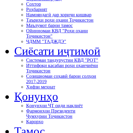
Сохтор
Роҳбарият
Намояндагӣ дар хориҷи кишвар
Таърихи роҳи оҳани Тоҷикистон
Маълумот барои тамос
Ойинномаи КВД "Роҳи оҳани
Тоҷикистон"
ЧДММ "ТАДЖДЭ"
Сиёсати иҷтимоӣ
Системаи тандурустии КВД "РОТ"
Иттифоқи касабаи роҳи оҳанчиёни
Тоҷикистон
Созишномаи соҳавӣ барои солҳои
2017-2019
Ҳифзи меҳнат
Қонунҳо
Қонунҳои ҶТ оиди нақлиёт
Фармонҳои Президенти
Ҷумҳурии Тоҷикистон
Қарорҳо
Тамос