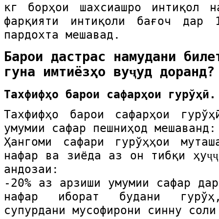
кг борҳои шахсиашро интиқол н
фарқияти интиқоли бағоч дар
пардохта мешавад.
Барои дастрас намудани биле
гуна имтиёзҳо вуҷуд доранд?
Тахфифҳо барои сафарҳои гурўҳӣ.
Тахфифҳо барои сафарҳои гурўҳ
умумии сафар пешниҳод мешаванд:
Ҳангоми сафари гурўҳҳои муташ
нафар ва зиёда аз он тибқи ҳуҷҷ
андозаи:
-20% аз арзиши умумии сафар дар
нафар иборат будани гурўҳ
супурдани мусофирони синну соли