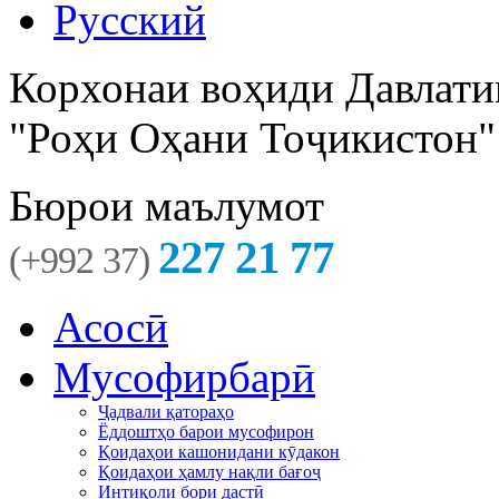
Русский
Корхонаи воҳиди Давлати
"Роҳи Оҳани Тоҷикистон"
Бюрои маълумот
227 21 77
(+992 37)
Асосӣ
Мусофирбарӣ
Ҷадвали қатораҳо
Ёддоштҳо барои мусофирон
Қоидаҳои кашонидани кӯдакон
Қоидаҳои ҳамлу нақли бағоҷ
Интиқоли бори дастӣ