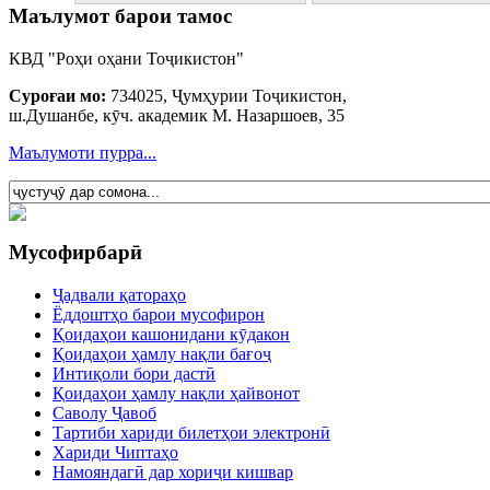
Маълумот барои тамос
КВД "Роҳи оҳани Тоҷикистон"
Суроғаи мо:
734025, Ҷумҳурии Тоҷикистон,
ш.Душанбе, кӯч. академик М. Назаршоев, 35
Маълумоти пурра...
Мусофирбарӣ
Ҷадвали қатораҳо
Ёддоштҳо барои мусофирон
Қоидаҳои кашонидани кӯдакон
Қоидаҳои ҳамлу нақли бағоҷ
Интиқоли бори дастӣ
Қоидаҳои ҳамлу нақли ҳайвонот
Саволу Ҷавоб
Тартиби хариди билетҳои электронӣ
Хариди Чиптаҳо
Намояндагӣ дар хориҷи кишвар