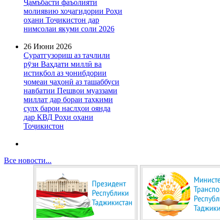
Ҷамъбасти фаъолияти
молиявию хоҷагидории Роҳи
оҳани Тоҷикистон дар
нимсолаи якуми соли 2026
26 Июни 2026
Суратгузориш аз таҷлили
рӯзи Ваҳдати миллӣ ва
истиқбол аз ҷонибдории
ҷомеаи ҷаҳонӣ аз ташаббуси
навбатии Пешвои муаззами
миллат дар бораи таҳкими
сулҳ барои наслҳои оянда
дар КВД Роҳи оҳани
Тоҷикистон
Все новости...