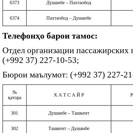
6373
Душанбе – Пахтаобод
6374
Пахтаобод – Душанбе
Телефонҳо барои тамос:
Отдел организации пассажирских
(+992 37) 227-10-53;
Бюрои маълумот: (+992 37) 227-21
№
Х А Т С А Й Р
Р
қатора
301
Душанбе – Ташкент
302
Ташкент – Душанбе