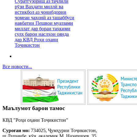
Суратгузориш аз таҷлили
рӯзи Ваҳдати миллӣ ва
истиқбол аз ҷонибдории
ҷомеаи ҷаҳонӣ аз ташаббуси
навбатии Пешвои муаззами
миллат дар бораи таҳкими
сулҳ барои наслҳои оянда
дар КВД Роҳи оҳани
Тоҷикистон
Все новости...
Маълумот барои тамос
КВД "Роҳи оҳани Тоҷикистон"
Суроғаи мо:
734025, Ҷумҳурии Тоҷикистон,
ш.Душанбе, кӯч. академик М. Назаршоев, 35