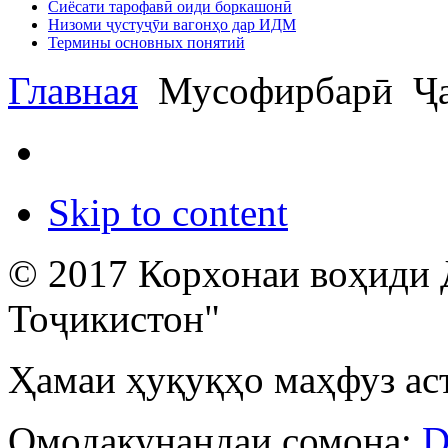
Сиёсати тарофавӣ оиди боркашонӣ
Низоми ҷустуҷӯи вагонҳо дар ИДМ
Термины основных понятий
Главная
Мусофирбарӣ
Ҷа
Skip to content
© 2017 Корхонаи воҳиди 
Тоҷикистон"
Ҳамаи ҳуқуқҳо маҳфуз ас
Омодакунандаи сомона:
D