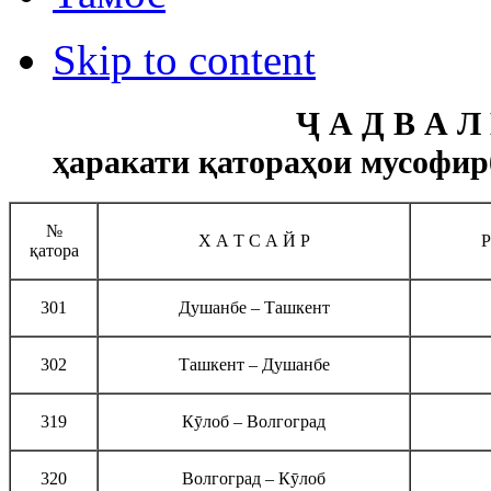
Skip to content
Ҷ А Д В А Л
ҳаракати қатораҳои мусофирб
№
Х А Т С А Й Р
Р
қатора
301
Душанбе – Ташкент
302
Ташкент – Душанбе
319
Кӯлоб – Волгоград
320
Волгоград – Кӯлоб