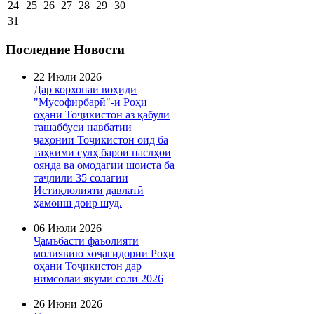
24
25
26
27
28
29
30
31
Последние Новости
22 Июли 2026
Дар корхонаи воҳиди
"Мусофирбарӣ"-и Роҳи
оҳани Тоҷикистон аз қабули
ташаббуси навбатии
ҷаҳонии Тоҷикистон оид ба
таҳкими сулҳ барои наслҳои
оянда ва омодагии шоиста ба
таҷлили 35 солагии
Истиқлолияти давлатӣ
ҳамоиш доир шуд.
06 Июли 2026
Ҷамъбасти фаъолияти
молиявию хоҷагидории Роҳи
оҳани Тоҷикистон дар
нимсолаи якуми соли 2026
26 Июни 2026