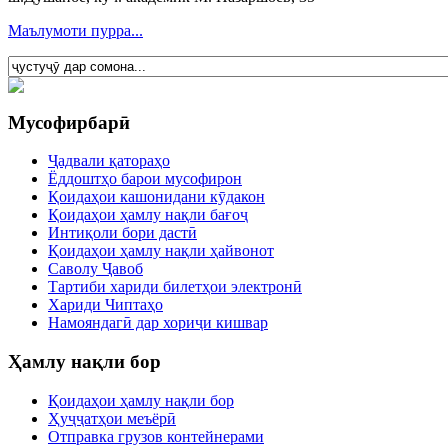
Маълумоти пурра...
Мусофирбарӣ
Ҷадвали қатораҳо
Ёддоштҳо барои мусофирон
Қоидаҳои кашонидани кӯдакон
Қоидаҳои ҳамлу нақли бағоҷ
Интиқоли бори дастӣ
Қоидаҳои ҳамлу нақли ҳайвонот
Саволу Ҷавоб
Тартиби хариди билетҳои электронӣ
Хариди Чиптаҳо
Намояндагӣ дар хориҷи кишвар
Ҳамлу нақли бор
Қоидаҳои ҳамлу нақли бор
Ҳуҷҷатҳои меъёрӣ
Отправка грузов контейнерами