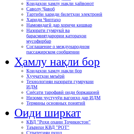
Қоидаҳои ҳамлу нақли ҳайвонот
Саволу Ҷавоб
Тартиби хариди билетҳои электронӣ
Хариди Чиптаҳо
Намояндагӣ дар хориҷи кишвар
Назорати гумрукӣ ва
барасмиятдарории қатораҳои
мусофирбар
Соглашение о международном
пассажирском сообщении
Ҳамлу нақли бор
Қоидаҳои ҳамлу нақли бор
Ҳуҷҷатҳои меъёрӣ
Технологияи назорати гумрукии
ИДМ
Сиёсати тарофавӣ оиди боркашонӣ
Низоми ҷустуҷӯи вагонҳо дар ИДМ
Термины основных понятий
Оиди ширкат
КВД "Роҳи оҳани Тоҷикистон"
Таърихи КВД "РОТ"
Стратегияи рушд