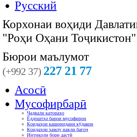
Русский
Корхонаи воҳиди Давлати
"Роҳи Оҳани Тоҷикистон"
Бюрои маълумот
227 21 77
(+992 37)
Асосӣ
Мусофирбарӣ
Ҷадвали қатораҳо
Ёддоштҳо барои мусофирон
Қоидаҳои кашонидани кӯдакон
Қоидаҳои ҳамлу нақли бағоҷ
Интиқоли бори дастӣ