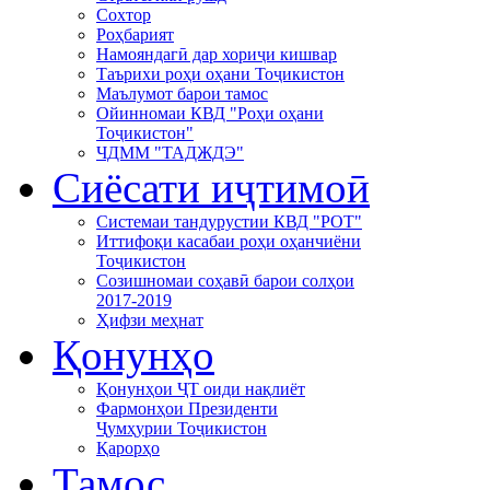
Сохтор
Роҳбарият
Намояндагӣ дар хориҷи кишвар
Таърихи роҳи оҳани Тоҷикистон
Маълумот барои тамос
Ойинномаи КВД "Роҳи оҳани
Тоҷикистон"
ЧДММ "ТАДЖДЭ"
Сиёсати иҷтимоӣ
Системаи тандурустии КВД "РОТ"
Иттифоқи касабаи роҳи оҳанчиёни
Тоҷикистон
Созишномаи соҳавӣ барои солҳои
2017-2019
Ҳифзи меҳнат
Қонунҳо
Қонунҳои ҶТ оиди нақлиёт
Фармонҳои Президенти
Ҷумҳурии Тоҷикистон
Қарорҳо
Тамос