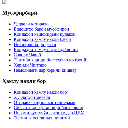
Мусофирбарӣ
Ҷадвали қатораҳо
Ёддоштҳо барои мусофирон
Қоидаҳои кашонидани кӯдакон
Қоидаҳои ҳамлу нақли бағоҷ
Интиқоли бори дастӣ
Қоидаҳои ҳамлу нақли ҳайвонот
Саволу Ҷавоб
Тартиби хариди билетҳои электронӣ
Хариди Чиптаҳо
Намояндагӣ дар хориҷи кишвар
Ҳамлу нақли бор
Қоидаҳои ҳамлу нақли бор
Ҳуҷҷатҳои меъёрӣ
Отправка грузов контейнерами
Сиёсати тарофавӣ оиди боркашонӣ
Низоми ҷустуҷӯи вагонҳо дар ИДМ
Термины основных понятий