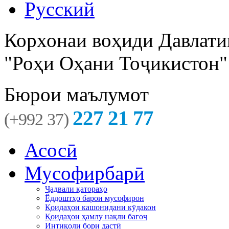
Русский
Корхонаи воҳиди Давлати
"Роҳи Оҳани Тоҷикистон"
Бюрои маълумот
227 21 77
(+992 37)
Асосӣ
Мусофирбарӣ
Ҷадвали қатораҳо
Ёддоштҳо барои мусофирон
Қоидаҳои кашонидани кӯдакон
Қоидаҳои ҳамлу нақли бағоҷ
Интиқоли бори дастӣ