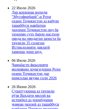
22 Июли 2026
Дар корхонаи воҳиди
"Мусофирбарӣ"-и Роҳи
оҳани Тоҷикистон аз қабули
ташаббуси навбатии
ҷаҳонии Тоҷикистон оид ба
таҳкими сулҳ барои наслҳои
оянда ва омодагии шоиста ба
таҷлили 35 солагии
Истиқлолияти давлатӣ
ҳамоиш доир шуд.
06 Июли 2026
Ҷамъбасти фаъолияти
молиявию хоҷагидории Роҳи
оҳани Тоҷикистон дар
нимсолаи якуми соли 2026
26 Июни 2026
Суратгузориш аз таҷлили
рӯзи Ваҳдати миллӣ ва
истиқбол аз ҷонибдории
ҷомеаи ҷаҳонӣ аз ташаббуси
навбатии Пешвои муаззами