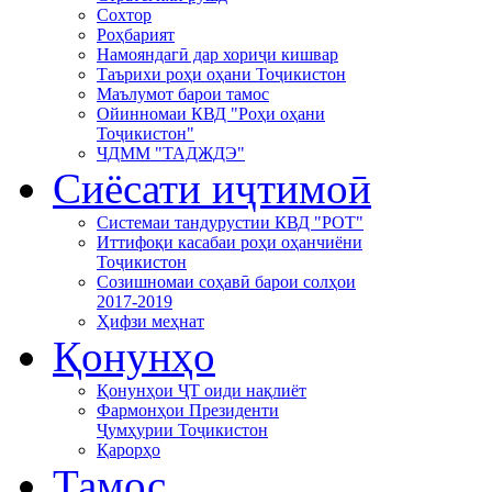
Сохтор
Роҳбарият
Намояндагӣ дар хориҷи кишвар
Таърихи роҳи оҳани Тоҷикистон
Маълумот барои тамос
Ойинномаи КВД "Роҳи оҳани
Тоҷикистон"
ЧДММ "ТАДЖДЭ"
Сиёсати иҷтимоӣ
Системаи тандурустии КВД "РОТ"
Иттифоқи касабаи роҳи оҳанчиёни
Тоҷикистон
Созишномаи соҳавӣ барои солҳои
2017-2019
Ҳифзи меҳнат
Қонунҳо
Қонунҳои ҶТ оиди нақлиёт
Фармонҳои Президенти
Ҷумҳурии Тоҷикистон
Қарорҳо
Тамос