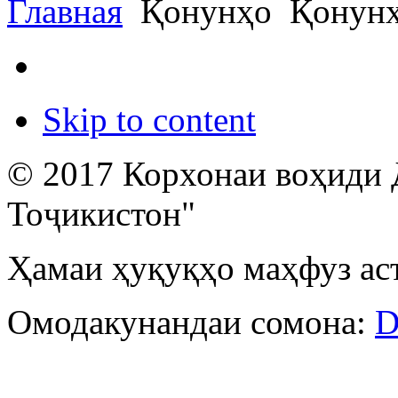
Главная
Қонунҳо
Қонунҳ
Skip to content
© 2017 Корхонаи воҳиди 
Тоҷикистон"
Ҳамаи ҳуқуқҳо маҳфуз ас
Омодакунандаи сомона:
D