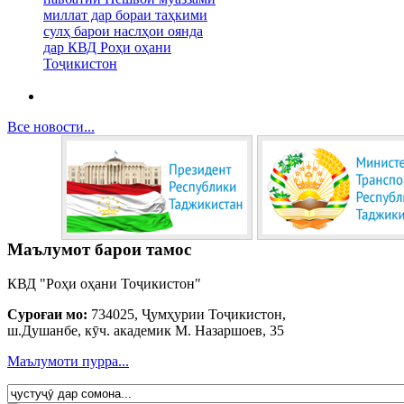
миллат дар бораи таҳкими
сулҳ барои наслҳои оянда
дар КВД Роҳи оҳани
Тоҷикистон
Все новости...
Маълумот барои тамос
КВД "Роҳи оҳани Тоҷикистон"
Суроғаи мо:
734025, Ҷумҳурии Тоҷикистон,
ш.Душанбе, кӯч. академик М. Назаршоев, 35
Маълумоти пурра...