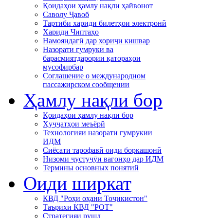
Қоидаҳои ҳамлу нақли ҳайвонот
Саволу Ҷавоб
Тартиби хариди билетҳои электронӣ
Хариди Чиптаҳо
Намояндагӣ дар хориҷи кишвар
Назорати гумрукӣ ва
барасмиятдарории қатораҳои
мусофирбар
Соглашение о международном
пассажирском сообщении
Ҳамлу нақли бор
Қоидаҳои ҳамлу нақли бор
Ҳуҷҷатҳои меъёрӣ
Технологияи назорати гумрукии
ИДМ
Сиёсати тарофавӣ оиди боркашонӣ
Низоми ҷустуҷӯи вагонҳо дар ИДМ
Термины основных понятий
Оиди ширкат
КВД "Роҳи оҳани Тоҷикистон"
Таърихи КВД "РОТ"
Стратегияи рушд