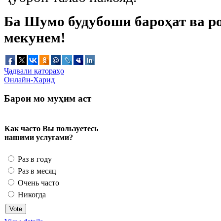
Ба Шумо будубоши бароҳат ва р
мекунем!
Ҷадвали қатораҳо
Онлайн-Харид
Барои мо муҳим аст
Как часто Вы пользуетесь
нашими услугами?
Раз в году
Раз в месяц
Очень часто
Никогда