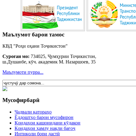
Маълумот барои тамос
КВД "Роҳи оҳани Тоҷикистон"
Суроғаи мо:
734025, Ҷумҳурии Тоҷикистон,
ш.Душанбе, кӯч. академик М. Назаршоев, 35
Маълумоти пурра...
Мусофирбарӣ
Ҷадвали қатораҳо
Ёддоштҳо барои мусофирон
Қоидаҳои кашонидани кӯдакон
Қоидаҳои ҳамлу нақли бағоҷ
Интиқоли бори дастӣ