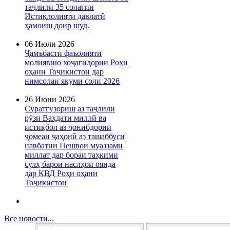
таҷлили 35 солагии
Истиқлолияти давлатӣ
ҳамоиш доир шуд.
06 Июли 2026
Ҷамъбасти фаъолияти
молиявию хоҷагидории Роҳи
оҳани Тоҷикистон дар
нимсолаи якуми соли 2026
26 Июни 2026
Суратгузориш аз таҷлили
рӯзи Ваҳдати миллӣ ва
истиқбол аз ҷонибдории
ҷомеаи ҷаҳонӣ аз ташаббуси
навбатии Пешвои муаззами
миллат дар бораи таҳкими
сулҳ барои наслҳои оянда
дар КВД Роҳи оҳани
Тоҷикистон
Все новости...