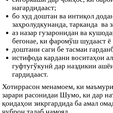
нагардидааст;
бо худ доштан ва интиқол дода
заҳролудкунанда, тарканда ва 
аз назар гузаронидан ва кушод
бегонае, ки фаромўш шудааст ё
доштани саги бе тасмаи гардан
истифода кардани воситаҳои ал
гуфтугўкунӣ дар наздикии ашё
гардидааст.
Хотиррасон менамоем, ки маъмури
зарари расонидаи Шумо, ки дар на
қоидаҳои зикргардида ба амал омад
ҷуброн талаб намояд.