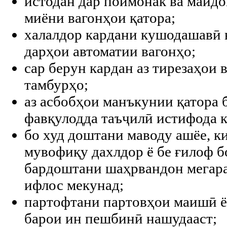
истодан дар поймонак ва майд
миёни вагонҳои қатора;
халалдор кардани кушодашавӣ
дарҳои автоматии вагонҳо;
сар берун кардан аз тирезаҳои 
тамбурҳо;
аз асбобҳои манъкунии қатора 
фавқулодда таъҷилӣ истифода к
бо худ доштани маводу ашёе, к
мувофиқу дахлдор ё бе ғилоф б
бардоштани шаҳрвандон мегара
ифлос мекунад;
партофтани партовҳои маишӣ ё 
барои ин пешбинӣ нашудааст;