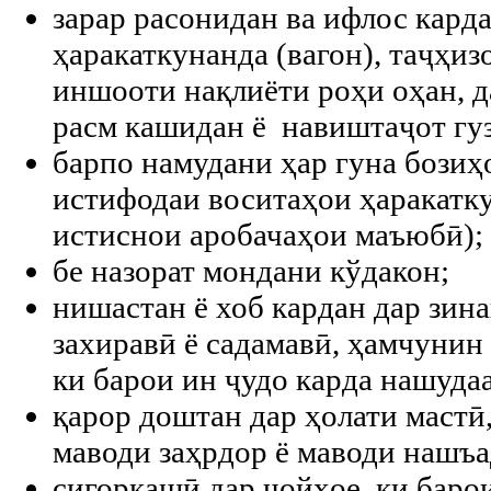
зарар расонидан ва ифлос кард
ҳаракаткунанда (вагон), таҷҳиз
иншооти нақлиёти роҳи оҳан, д
расм кашидан ё навиштаҷот гу
барпо намудани ҳар гуна бозиҳ
истифодаи воситаҳои ҳаракатк
истиснои аробачаҳои маъюбӣ);
бе назорат мондани кўдакон;
нишастан ё хоб кардан дар зин
захиравӣ ё садамавӣ, ҳамчунин
ки барои ин ҷудо карда нашудаа
қарор доштан дар ҳолати мастӣ,
маводи заҳрдор ё маводи нашъа
сигоркашӣ дар ҷойҳое, ки баро