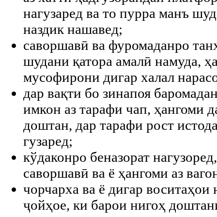
нагузаред ва то пурра манъ шуд
наздик нашавед;
саворшавӣ ва фуромаданро тан
шудани қатора амалӣ намуда, ҳ
мусофирони дигар халал нарас
дар вақти бо зинапоя баромадан
имкон аз тарафи чап, ҳангоми д
доштан, дар тарафи рост истода
гузаред;
кўдаконро беназорат нагузоред,
саворшавӣ ва ё ҳангоми аз ваго
чорчарха ва ё дигар воситаҳои
ҷойҳое, ки барои нигоҳ дошта