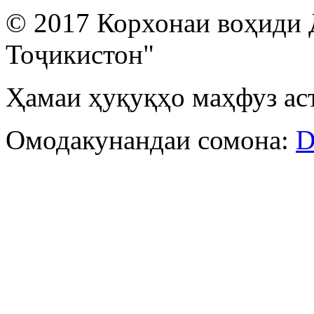
© 2017 Корхонаи воҳиди 
Тоҷикистон"
Ҳамаи ҳуқуқҳо маҳфуз ас
Омодакунандаи сомона:
D