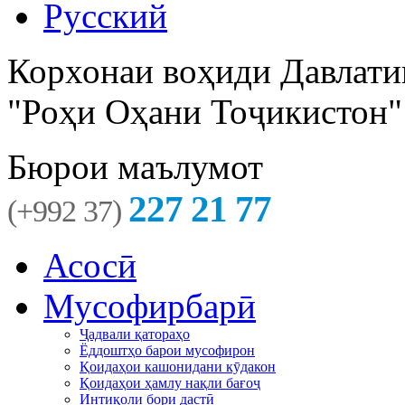
Русский
Корхонаи воҳиди Давлати
"Роҳи Оҳани Тоҷикистон"
Бюрои маълумот
227 21 77
(+992 37)
Асосӣ
Мусофирбарӣ
Ҷадвали қатораҳо
Ёддоштҳо барои мусофирон
Қоидаҳои кашонидани кӯдакон
Қоидаҳои ҳамлу нақли бағоҷ
Интиқоли бори дастӣ