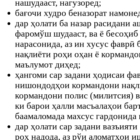
нашудааст, нагузоред;
бағочи худро беназорат намоне
дар ҳолати ба назар расидани 
фаромўш шудааст, ва ё бесоҳиб а
нарасонида, аз ин хусус фаврӣ
нақлиёти роҳи оҳан ё кормандо
маълумот диҳед;
ҳангоми сар задани ҳодисаи ф
нишондодҳои кормандони нақли
кормандони полис (милитсия) в
ки барои ҳалли масъалаҳои бар
баамаломада махсус гардонида 
дар ҳолати сар задани вазъияти
роҳ надода, аз рўи аломатҳои 