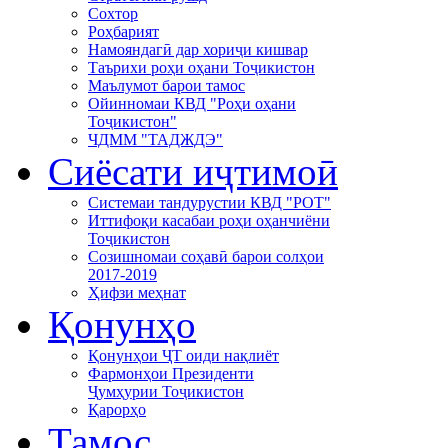
Сохтор
Роҳбарият
Намояндагӣ дар хориҷи кишвар
Таърихи роҳи оҳани Тоҷикистон
Маълумот барои тамос
Ойинномаи КВД "Роҳи оҳани
Тоҷикистон"
ЧДММ "ТАДЖДЭ"
Сиёсати иҷтимоӣ
Системаи тандурустии КВД "РОТ"
Иттифоқи касабаи роҳи оҳанчиёни
Тоҷикистон
Созишномаи соҳавӣ барои солҳои
2017-2019
Ҳифзи меҳнат
Қонунҳо
Қонунҳои ҶТ оиди нақлиёт
Фармонҳои Президенти
Ҷумҳурии Тоҷикистон
Қарорҳо
Тамос