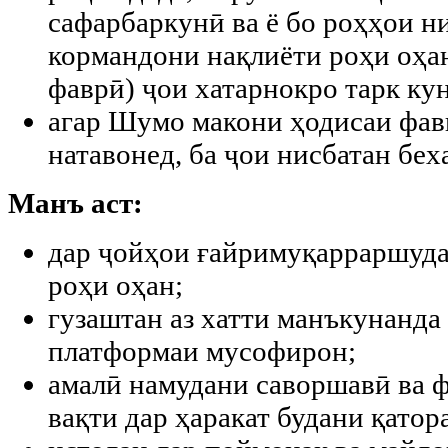
сафарбаркунӣ ва ё бо роҳҳои 
кормандони нақлиёти роҳи оҳан
фаврӣ) ҷои хатарнокро тарк кун
агар Шумо макони ҳодисаи фав
натавонед, ба ҷои нисбатан беха
Манъ аст:
дар ҷойҳои ғайримуқарраршуда
роҳи оҳан;
гузаштан аз хатти манъкунанда
платформаи мусофирон;
амалӣ намудани саворшавӣ ва ф
вақти дар ҳаракат будани қатор