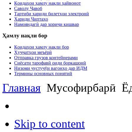
Қоидаҳои ҳамлу нақли ҳайвонот
Саволу Ҷавоб
Тартиби хариди билетҳои электронӣ
Хариди Чиптаҳо
Намояндагӣ дар хориҷи кишвар
Ҳамлу нақли бор
Қоидаҳои ҳамлу нақли бор
Ҳуҷҷатҳои меъёрӣ
Отправка грузов контейнерами
Сиёсати тарофавӣ оиди боркашонӣ
Низоми ҷустуҷӯи вагонҳо дар ИДМ
Термины основных понятий
Главная
Мусофирбарӣ
Ёд
Skip to content