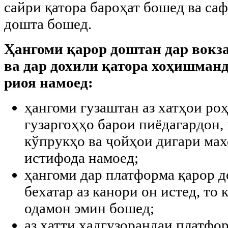
сайри қатора бароҳат бошед ва са
дошта бошед.
Ҳангоми қарор доштан дар вокза
ва дар дохили қатора хоҳишман
риоя намоед:
ҳангоми гузаштан аз хатҳои роҳи
гузаргоҳҳо барои пиёдагардон, 
кўпрукҳо ва ҷойҳои дигари ма
истифода намоед;
ҳангоми дар платформа қарор 
бехатар аз канори он истед, то
одамон эмин бошед;
аз хатти ҳадгузорандаи платф