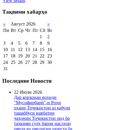
View details
Тақвими хабарҳо
«
Август 2026
»
Пн
Вт
Ср
Чт
Пт
Сб
Вс
1
2
3
4
5
6
7
8
9
10
11
12
13
14
15
16
17
18
19
20
21
22
23
24
25
26
27
28
29
30
31
Последние Новости
22 Июли 2026
Дар корхонаи воҳиди
"Мусофирбарӣ"-и Роҳи
оҳани Тоҷикистон аз қабули
ташаббуси навбатии
ҷаҳонии Тоҷикистон оид ба
таҳкими сулҳ барои наслҳои
оянда ва омодагии шоиста ба