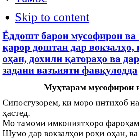
Skip to content
Ёддошт барои мусофирон ва
қарор доштан дар вокзалҳо, 
оҳан, дохили қатораҳо ва да
задани вазъияти фавқулодда
Муҳтарам мусофирон в
Сипосгузорем, ки моро интихоб на
ҳастед.
Мо тамоми имкониятҳоро фароҳам 
Шумо дар вокзалҳои роҳи оҳан, ва