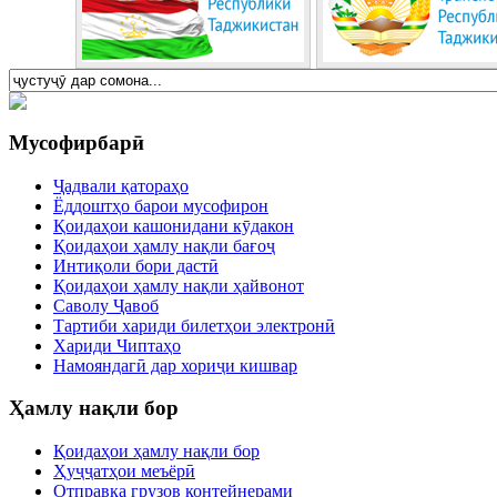
Мусофирбарӣ
Ҷадвали қатораҳо
Ёддоштҳо барои мусофирон
Қоидаҳои кашонидани кӯдакон
Қоидаҳои ҳамлу нақли бағоҷ
Интиқоли бори дастӣ
Қоидаҳои ҳамлу нақли ҳайвонот
Саволу Ҷавоб
Тартиби хариди билетҳои электронӣ
Хариди Чиптаҳо
Намояндагӣ дар хориҷи кишвар
Ҳамлу нақли бор
Қоидаҳои ҳамлу нақли бор
Ҳуҷҷатҳои меъёрӣ
Отправка грузов контейнерами