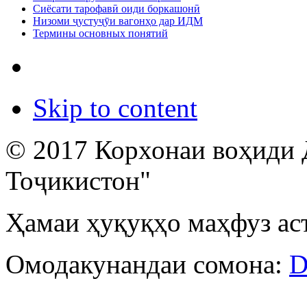
Сиёсати тарофавӣ оиди боркашонӣ
Низоми ҷустуҷӯи вагонҳо дар ИДМ
Термины основных понятий
Skip to content
© 2017 Корхонаи воҳиди 
Тоҷикистон"
Ҳамаи ҳуқуқҳо маҳфуз ас
Омодакунандаи сомона:
D