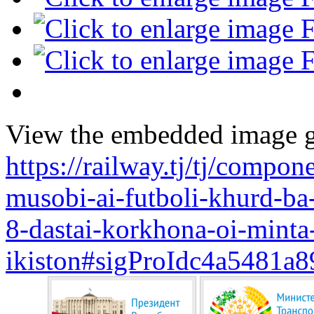
View the embedded image ga
https://railway.tj/tj/compo
musobi-ai-futboli-khurd-ba-s
8-dastai-korkhona-oi-minta-
ikiston#sigProIdc4a5481a8