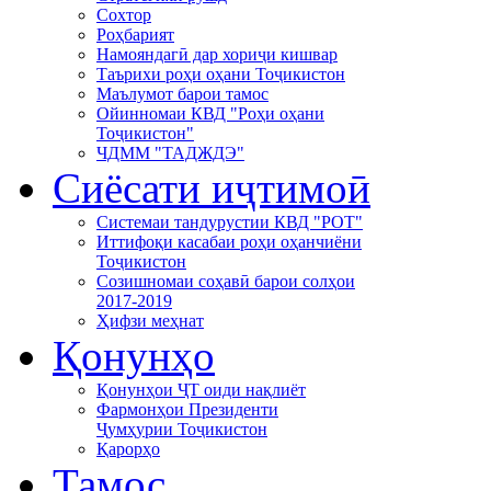
Сохтор
Роҳбарият
Намояндагӣ дар хориҷи кишвар
Таърихи роҳи оҳани Тоҷикистон
Маълумот барои тамос
Ойинномаи КВД "Роҳи оҳани
Тоҷикистон"
ЧДММ "ТАДЖДЭ"
Сиёсати иҷтимоӣ
Системаи тандурустии КВД "РОТ"
Иттифоқи касабаи роҳи оҳанчиёни
Тоҷикистон
Созишномаи соҳавӣ барои солҳои
2017-2019
Ҳифзи меҳнат
Қонунҳо
Қонунҳои ҶТ оиди нақлиёт
Фармонҳои Президенти
Ҷумҳурии Тоҷикистон
Қарорҳо
Тамос