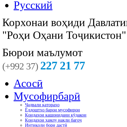
Русский
Корхонаи воҳиди Давлати
"Роҳи Оҳани Тоҷикистон"
Бюрои маълумот
227 21 77
(+992 37)
Асосӣ
Мусофирбарӣ
Ҷадвали қатораҳо
Ёддоштҳо барои мусофирон
Қоидаҳои кашонидани кӯдакон
Қоидаҳои ҳамлу нақли бағоҷ
Интиқоли бори дастӣ