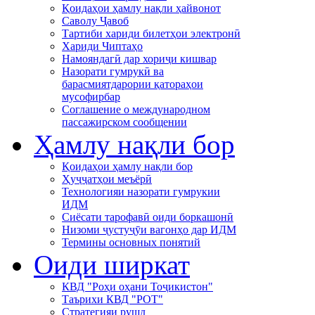
Қоидаҳои ҳамлу нақли ҳайвонот
Саволу Ҷавоб
Тартиби хариди билетҳои электронӣ
Хариди Чиптаҳо
Намояндагӣ дар хориҷи кишвар
Назорати гумрукӣ ва
барасмиятдарории қатораҳои
мусофирбар
Соглашение о международном
пассажирском сообщении
Ҳамлу нақли бор
Қоидаҳои ҳамлу нақли бор
Ҳуҷҷатҳои меъёрӣ
Технологияи назорати гумрукии
ИДМ
Сиёсати тарофавӣ оиди боркашонӣ
Низоми ҷустуҷӯи вагонҳо дар ИДМ
Термины основных понятий
Оиди ширкат
КВД "Роҳи оҳани Тоҷикистон"
Таърихи КВД "РОТ"
Стратегияи рушд