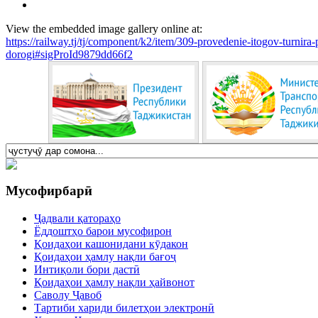
View the embedded image gallery online at:
https://railway.tj/tj/component/k2/item/309-provedenie-itogov-turn
dorogi#sigProId9879dd66f2
Мусофирбарӣ
Ҷадвали қатораҳо
Ёддоштҳо барои мусофирон
Қоидаҳои кашонидани кӯдакон
Қоидаҳои ҳамлу нақли бағоҷ
Интиқоли бори дастӣ
Қоидаҳои ҳамлу нақли ҳайвонот
Саволу Ҷавоб
Тартиби хариди билетҳои электронӣ