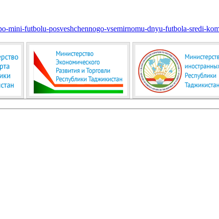
ira-po-mini-futbolu-posveshchennogo-vsemirnomu-dnyu-futbola-sredi-ko