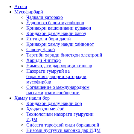
Асосӣ
Мусофирбарӣ
Ҷадвали қатораҳо
Ёддоштҳо барои мусофирон
Қоидаҳои кашонидани кӯдакон
Қоидаҳои ҳамлу нақли бағоҷ
Интиқоли бори дастӣ
Қоидаҳои ҳамлу нақли ҳайвонот
Саволу Ҷавоб
Тартиби хариди билетҳои электронӣ
Хариди Чиптаҳо
Намояндагӣ дар хориҷи кишвар
Назорати гумрукӣ ва
барасмиятдарории қатораҳои
мусофирбар
Соглашение о международном
пассажирском сообщении
Ҳамлу нақли бор
Қоидаҳои ҳамлу нақли бор
Ҳуҷҷатҳои меъёрӣ
Технологияи назорати гумрукии
ИДМ
Сиёсати тарофавӣ оиди боркашонӣ
Низоми ҷустуҷӯи вагонҳо дар ИДМ