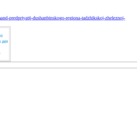
mand-predpriyatij-dushanbinskogo-regiona-tadzhikskoj-zheleznoj-