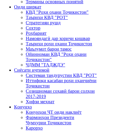
Термины основных понятий
Оиди ширкат
КВД "Роҳи оҳани Тоҷикистон"
Таърихи КВД "РОТ"
Стратегияи рушд
Сохтор
Роҳбарият
Намояндагӣ дар хориҷи кишвар
Таърихи роҳи оҳани Тоҷикистон
Маълумот барои тамос
Ойинномаи КВД "Роҳи оҳани
Тоҷикистон"
ЧДММ "ТАДЖДЭ"
Сиёсати иҷтимоӣ
Системаи тандурустии КВД "РОТ"
Иттифоқи касабаи роҳи оҳанчиёни
Тоҷикистон
Созишномаи соҳавӣ барои солҳои
2017-2019
Ҳифзи меҳнат
Қонунҳо
Қонунҳои ҶТ оиди нақлиёт
Фармонҳои Президенти
Ҷумҳурии Тоҷикистон
Қарорҳо